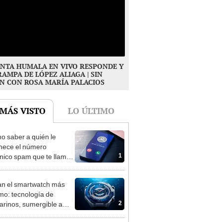
NTA HUMALA EN VIVO RESPONDE Y
RAMPA DE LÓPEZ ALIAGA | SIN
N CON ROSA MARÍA PALACIOS
 MÁS VISTO
LO ÚLTIMO
 saber a quién le
nece el número
1
ónico spam que te llama
ener que contestar?
n el smartwatch más
mo: tecnología de
2
rinos, sumergible a
etros y utiliza eSIM