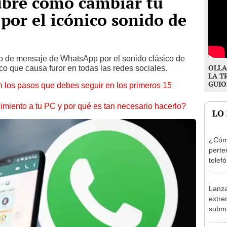
bre cómo cambiar tu
por el icónico sonido de
ono de mensaje de WhatsApp por el sonido clásico de
OLLA
co que causa furor en todas las redes sociales.
LA T
GUIO
 los pasos que debes seguir en los primeros 15
miento a tu PC y por qué es tan necesario hacerlo?
LO
¿Cómo
perte
telef
sin t
Lanza
extre
subma
150 m