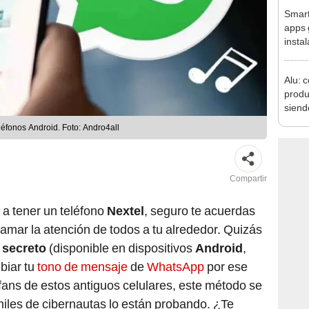
Smart
apps 
instal
Goog
Alu: 
produ
siend
perua
léfonos Android. Foto: Andro4all
más r
Compartir
n a tener un teléfono
Nextel
, seguro te acuerdas
lamar la atención de todos a tu alrededor. Quizás
 secreto
(disponible en dispositivos
Android
,
biar tu
tono de mensaje
de
WhatsApp
por ese
 fans de estos antiguos celulares, este método se
iles de cibernautas lo están probando. ¿Te