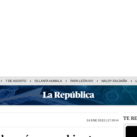
7 DE AGOSTO
OLLANTA HUMALA
PAPA LEÓN XIV
NALDY SALDAÑA
TE R
24 Ene 2022 | 17:00 h