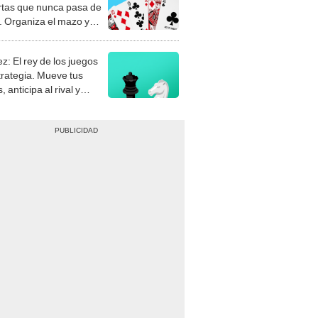
rtas que nunca pasa de
 Organiza el mazo y
stra tu habilidad.
z: El rey de los juegos
trategia. Mueve tus
, anticipa al rival y
gue el jaque mate.