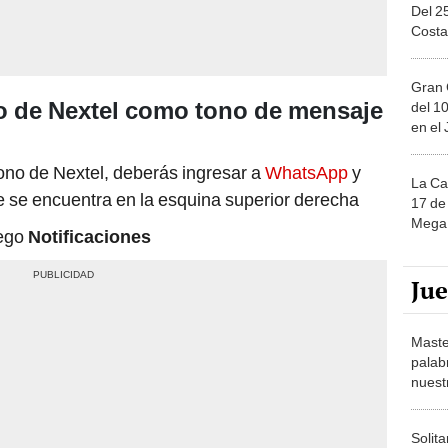
Del 2
Costa
Gran 
 de Nextel como tono de mensaje
del 10
en el
ono de Nextel, deberás ingresar a
WhatsApp
y
La Ca
ue se encuentra en la esquina superior derecha
17 de 
Mega 
uego
Notificaciones
Ju
Maste
palab
nuest
Solita