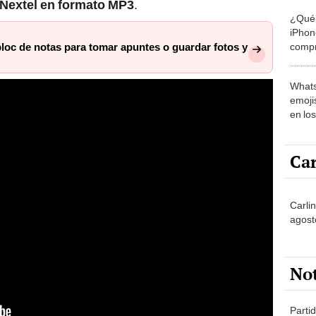
 Nextel en formato MP3
.
¿Qué 
iPhon
compr
loc de notas para tomar apuntes o guardar fotos y
usad
Whats
emojis
en lo
Car
Carli
agost
No
Partid