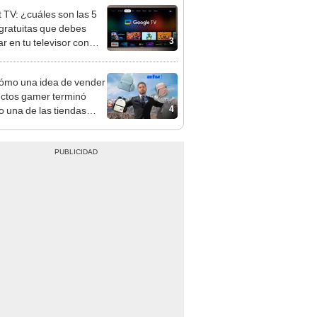
 TV: ¿cuáles son las 5
gratuitas que debes
3
ar en tu televisor con
le TV?
cómo una idea de vender
ctos gamer terminó
4
o una de las tiendas
nas de licenciados que
ápido crece