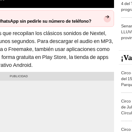
4 del
progr
dónde
hatsApp sin pedirle su número de teléfono?
Senam
LLUV
 que recopilan los clásicos sonidos de Nextel,
provi
unos segundos. Para descargar el audio en MP3,
ta o Freemake, también usar aplicaciones como
¡Va
forma gratuita en Play Store, la tienda de apps
rativo Android.
Circo 
del 15
Parqu
Migue
Circo
de Jul
Círcul
Circo