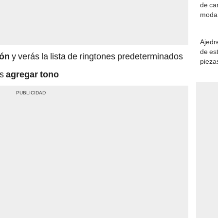
de ca
moda.
demue
Ajedre
de es
ión
y verás la lista de ringtones predeterminados
piezas
consi
ás
agregar tono