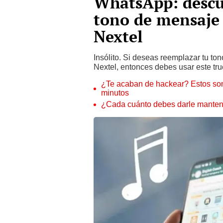
WhatsApp: descu
tono de mensaje 
Nextel
Insólito. Si deseas reemplazar tu t
Nextel, entonces debes usar este tru
¿Te acaban de hackear? Estos son
minutos
¿Cada cuánto debes darle manteni