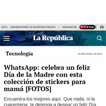
HOY
UNIVERSITARIO VS SPORTING CRISTAL
SINUANO RESULTADOS HOY
CA
Tecnología
10 May 2020 | 18:00 h
WhatsApp: celebra un feliz
Día de la Madre con esta
colección de stickers para
mamá [FOTOS]
Encuentra los mejores aquí. Que nada, ni la
cuarentena, te detenga a desear un feliz Día