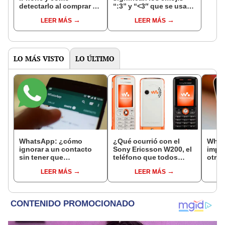
detectarlo al comprar un
“:3” y “<3″ que se usan
celular de Apple usado?
en los chats?
LEER MÁS
LEER MÁS
LO MÁS VISTO
LO ÚLTIMO
WhatsApp: ¿cómo
¿Qué ocurrió con el
What
ignorar a un contacto
Sony Ericsson W200, el
imped
sin tener que
teléfono que todos
otra 
bloquearlo?
deseaban tener antes
espec
LEER MÁS
LEER MÁS
del iPhone?
esta