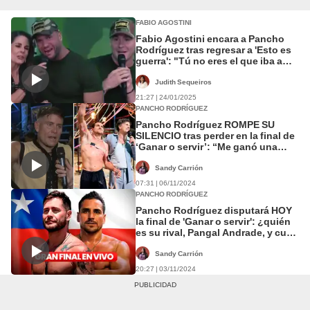
FABIO AGOSTINI
Fabio Agostini encara a Pancho
Rodríguez tras regresar a 'Esto es
guerra': "Tú no eres el que iba a
dar una carta notarial a ProTV"
Judith Sequeiros
21:27 | 24/01/2025
PANCHO RODRÍGUEZ
Pancho Rodríguez ROMPE SU
SILENCIO tras perder en la final de
‘Ganar o servir’: “Me ganó una
máquina”
Sandy Carrión
07:31 | 06/11/2024
PANCHO RODRÍGUEZ
Pancho Rodríguez disputará HOY
la final de 'Ganar o servir': ¿quién
es su rival, Pangal Andrade, y cuál
es el GRAN premio?
Sandy Carrión
20:27 | 03/11/2024