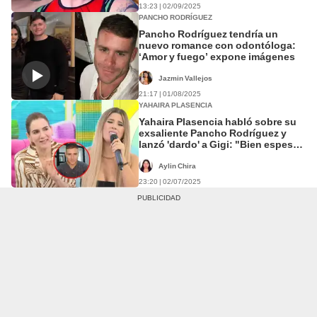
13:23 | 02/09/2025
PANCHO RODRÍGUEZ
Pancho Rodríguez tendría un
nuevo romance con odontóloga:
‘Amor y fuego’ expone imágenes
Jazmin Vallejos
21:17 | 01/08/2025
YAHAIRA PLASENCIA
Yahaira Plasencia habló sobre su
exsaliente Pancho Rodríguez y
lanzó 'dardo' a Gigi: "Bien espesa
eres, ¿no?"
Aylin Chira
23:20 | 02/07/2025