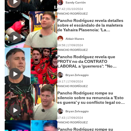
Sandy Carrión
07:42 | 01/10/2024
PANCHO RODRÍGUEZ
Pancho Rodríguez revela detalles
sobre el escándalo de la maletera
de Yahaira Plasencia: 'La
sembraron'
Aldair Illanes
19:58 | 17/09/2024
PANCHO RODRÍGUEZ
Pancho Rodríguez revela que
PROTV no da CONTRATO
LABORAL a 'guerreros': "No
estamos en planilla"
Bryan Zelvaggio
19:17 | 17/09/2024
PANCHO RODRÍGUEZ
Pancho Rodríguez rompe su
silencio sobre su renuncia a 'Esto
es guerra' y su conflicto legal con
ProTV
Bryan Zelvaggio
17:43 | 17/09/2024
PANCHO RODRÍGUEZ
Pancho Rodríguez rompe su