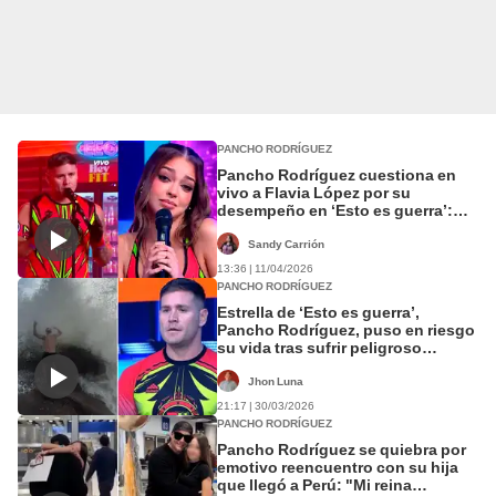
PANCHO RODRÍGUEZ
Pancho Rodríguez cuestiona en
vivo a Flavia López por su
desempeño en ‘Esto es guerra’:
“En ti nunca he visto una gota de
esfuerzo”
Sandy Carrión
13:36 | 11/04/2026
PANCHO RODRÍGUEZ
Estrella de ‘Esto es guerra’,
Pancho Rodríguez, puso en riesgo
su vida tras sufrir peligroso
accidente en la playa: “Hoy lo
cuento porque tuve suerte”
Jhon Luna
21:17 | 30/03/2026
PANCHO RODRÍGUEZ
Pancho Rodríguez se quiebra por
emotivo reencuentro con su hija
que llegó a Perú: "Mi reina