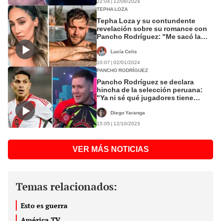
22:04 | 12/06/2024
TEPHA LOZA
Tepha Loza y su contundente
revelación sobre su romance con
Pancho Rodríguez: "Me sacó la
vuelta"
Lucía Celis
10:07 | 02/01/2024
PANCHO RODRÍGUEZ
Pancho Rodríguez se declara
hincha de la selección peruana:
"Ya ni sé qué jugadores tiene
Chile"
Diego Yaranga
15:05 | 12/10/2023
VER MÁS NOTICIAS
Temas relacionados:
Esto es guerra
América TV