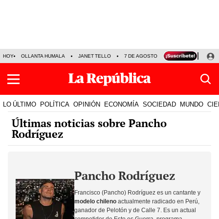
HOY
OLLANTA HUMALA
JANET TELLO
7 DE AGOSTO
TINKA RESULTADOS
LO ÚLTIMO
POLÍTICA
OPINIÓN
ECONOMÍA
SOCIEDAD
MUNDO
CIE
Últimas noticias sobre Pancho
Rodríguez
Pancho Rodríguez
Francisco (Pancho) Rodríguez es un cantante y
modelo chileno
actualmente radicado en Perú,
ganador de Pelotón y de Calle 7. Es un actual