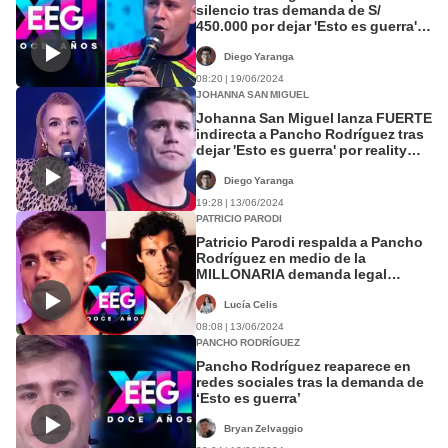
silencio tras demanda de S/
450.000 por dejar 'Esto es guerra':
esto dijo
Diego Yaranga
08:20 | 19/06/2024
JOHANNA SAN MIGUEL
Johanna San Miguel lanza FUERTE
indirecta a Pancho Rodríguez tras
dejar 'Esto es guerra' por reality
chileno
Diego Yaranga
19:28 | 13/06/2024
PATRICIO PARODI
Patricio Parodi respalda a Pancho
Rodríguez en medio de la
MILLONARIA demanda legal
contra 'EEG', ¿qué dijo?
Lucía Celis
08:08 | 13/06/2024
PANCHO RODRÍGUEZ
Pancho Rodríguez reaparece en
redes sociales tras la demanda de
‘Esto es guerra’
Bryan Zelvaggio