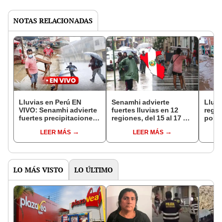
NOTAS RELACIONADAS
Lluvias en Perú EN
Senamhi advierte
Lluvi
VIVO: Senamhi advierte
fuertes lluvias en 12
regi
fuertes precipitaciones
regiones, del 15 al 17 de
por i
en sierra y costa norte
diciembre: ¿cuáles
preci
LEER MÁS
LEER MÁS
hasta el 18
son?
Sena
LO MÁS VISTO
LO ÚLTIMO