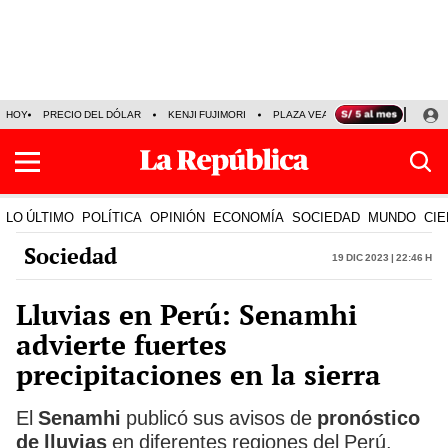
HOY
PRECIO DEL DÓLAR
KENJI FUJIMORI
PLAZA VEA
FERIADOS
KE
LO ÚLTIMO
POLÍTICA
OPINIÓN
ECONOMÍA
SOCIEDAD
MUNDO
CIE
Sociedad
19 Dic 2023 | 22:46 h
Lluvias en Perú: Senamhi
advierte fuertes
precipitaciones en la sierra
El
Senamhi
publicó sus avisos de
pronóstico
de lluvias
en diferentes regiones del Perú.