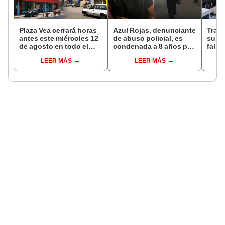
Plaza Vea cerrará horas
Azul Rojas, denunciante
Trag
antes este miércoles 12
de abuso policial, es
sube 
de agosto en todo el
condenada a 8 años por
falle
Perú: tiendas atenderán
organización criminal
entre
LEER MÁS
LEER MÁS
hasta las 7 p.m.
en Trujillo
Espi