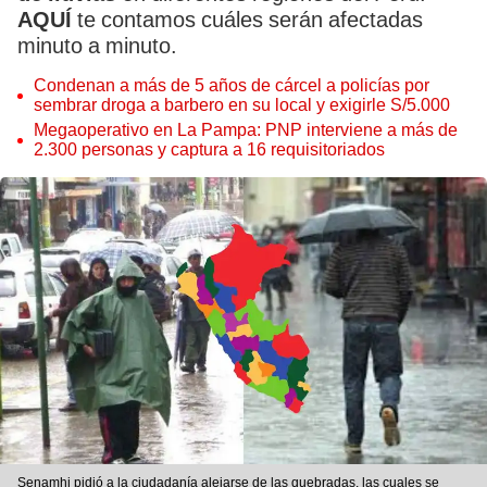
AQUÍ
te contamos cuáles serán afectadas
minuto a minuto.
Condenan a más de 5 años de cárcel a policías por
sembrar droga a barbero en su local y exigirle S/5.000
Megaoperativo en La Pampa: PNP interviene a más de
2.300 personas y captura a 16 requisitoriados
Senamhi pidió a la ciudadanía alejarse de las quebradas, las cuales se