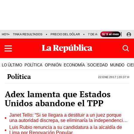
HOY
TINKA RESULTADOS
PRECIO DEL DÓLAR
7 DE AGOSTO
OLLANTA H
LO ÚLTIMO
POLÍTICA
OPINIÓN
ECONOMÍA
SOCIEDAD
MUNDO
CIE
Política
22 Ene 2017 | 20:37 h
Adex lamenta que Estados
Unidos abandone el TPP
Janet Tello: “Si se llegara a destituir a un juez porque
una autoridad discrepa, se eliminaría la independencia
judicial”
Luis Rubio renuncia a su candidatura a la alcaldía de
Lima por Renovación Popular