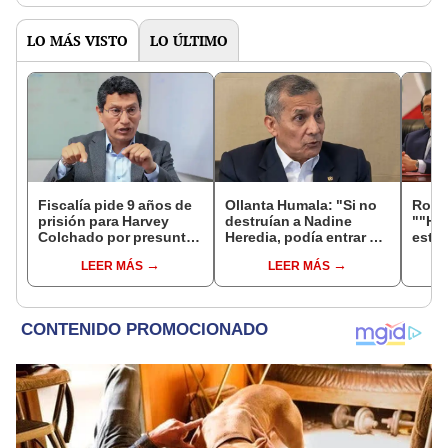
LO MÁS VISTO
LO ÚLTIMO
Fiscalía pide 9 años de
Ollanta Humala: "Si no
Robe
prisión para Harvey
destruían a Nadine
""He
Colchado por presunta
Heredia, podía entrar en
estra
negociación
el 2021 o el 2026"
la le
LEER MÁS
LEER MÁS
incompatible y falsedad
conoc
ideológica