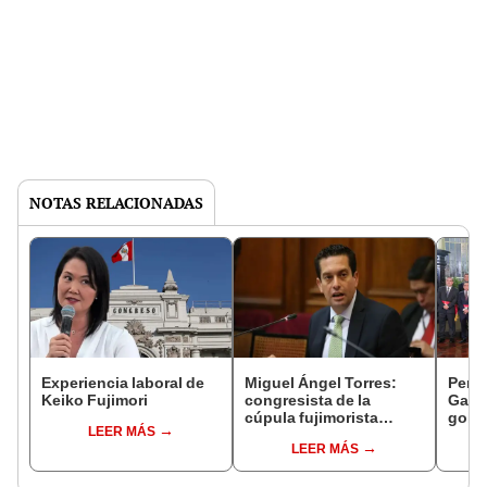
NOTAS RELACIONADAS
Experiencia laboral de
Miguel Ángel Torres:
Perfi
Keiko Fujimori
congresista de la
Gabin
cúpula fujimorista
gobi
LEER MÁS
controlará el primer año
Fujim
LEER MÁS
del Senado