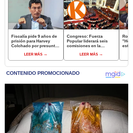
Fiscalía pide 9 años de
Congreso: Fuerza
Robe
prisión para Harvey
Popular liderará seis
"Hem
Colchado por presunta
comisiones en la
estra
negociación
Cámara de Diputados
la le
LEER MÁS
LEER MÁS
incompatible y falsedad
conoc
ideológica