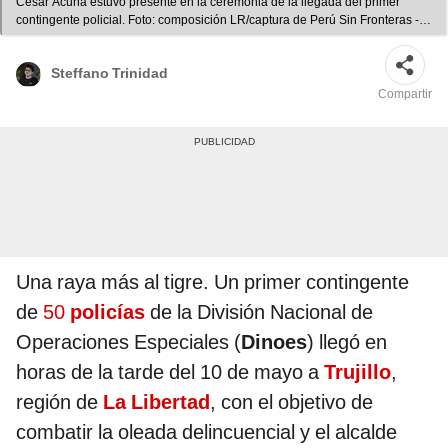
César Acuña estuvo presente en la ceremonia de la llegada del primer
contingente policial. Foto: composición LR/captura de Perú Sin Fronteras -
Digital TV/Facebook/LR - Video: Perú Sin Fronteras - Digital TV/Facebook
Steffano Trinidad
Compartir
Una raya más al tigre. Un primer contingente
de
50
policías
de la División Nacional de
Operaciones Especiales (
Dinoes
) llegó en
horas de la tarde del 10 de mayo a
Trujillo
,
región de
La Libertad
, con el objetivo de
combatir la oleada delincuencial y el alcalde