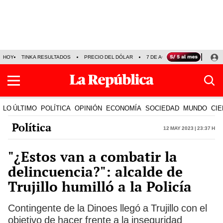
HOY
TINKA RESULTADOS
PRECIO DEL DÓLAR
7 DE AGOSTO
OLLANTA H
LO ÚLTIMO
POLÍTICA
OPINIÓN
ECONOMÍA
SOCIEDAD
MUNDO
CIE
Política
12 May 2023 | 23:37 h
"¿Estos van a combatir la
delincuencia?": alcalde de
Trujillo humilló a la Policía
Contingente de la Dinoes llegó a Trujillo con el
objetivo de hacer frente a la inseguridad