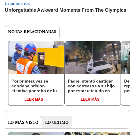
NOTAS RELACIONADAS
Por primera vez se
Padre intentó castigar
Deng
condena prisión
con correazos a su hijo
repor
efectiva por robo de luz
por estar retenido en
perso
en Trujillo
complejo policial de
Liber
LEER MÁS
LEER MÁS
Trujillo
LO MÁS VISTO
LO ÚLTIMO