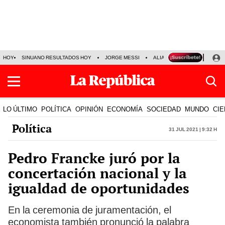
HOY
SINUANO RESULTADOS HOY
JORGE MESSI
ALIANZA LIMA VS SPORT BO
LO ÚLTIMO
POLÍTICA
OPINIÓN
ECONOMÍA
SOCIEDAD
MUNDO
CIE
Política
31 Jul 2021 | 9:32 h
Pedro Francke juró por la
concertación nacional y la
igualdad de oportunidades
En la ceremonia de juramentación, el
economista también pronunció la palabra