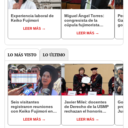
Experiencia laboral de
Miguel Ángel Torres:
Perfi
Keiko Fujimori
congresista de la
Gabin
cúpula fujimorista
gobi
LEER MÁS
controlará el primer año
Fujim
LEER MÁS
del Senado
LO MÁS VISTO
LO ÚLTIMO
Seis visitantes
Javier Milei: docentes
Gobie
registraron reuniones
de Derecho de la USMP
prom
con Keiko Fujimori en
rechazan el honoris
Junín
las mismas horas que la
causa otorgado al
damn
LEER MÁS
LEER MÁS
presidenta se
presidente de Argentina
se qu
encontraba en Junín