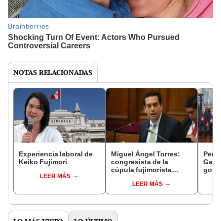
NOTAS RELACIONADAS
Experiencia laboral de
Miguel Ángel Torres:
Perfi
Keiko Fujimori
congresista de la
Gabin
cúpula fujimorista
gobi
LEER MÁS
controlará el primer año
Fujim
LEER MÁS
del Senado