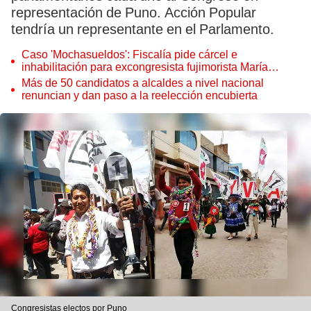
representación de Puno. Acción Popular
tendría un representante en el Parlamento.
Caso 'Mochasueldos': Fiscalía pide cárcel e
inhabilitación para excongresista fujimorista María
Cordero Jon Tay
Más de 50 candidatos a alcaldes a nivel nacional
renuncian y dan paso a la reelección encubierta
Congresistas electos por Puno