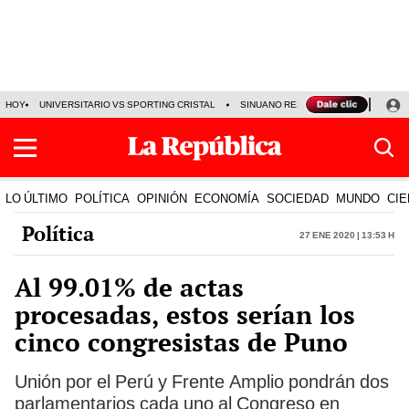
HOY
UNIVERSITARIO VS SPORTING CRISTAL
SINUANO RESULTADOS HOY
CA
LO ÚLTIMO
POLÍTICA
OPINIÓN
ECONOMÍA
SOCIEDAD
MUNDO
CIE
Política
27 Ene 2020 | 13:53 h
Al 99.01% de actas
procesadas, estos serían los
cinco congresistas de Puno
Unión por el Perú y Frente Amplio pondrán dos
parlamentarios cada uno al Congreso en