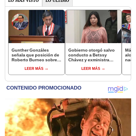
LO MÁS VISTO
LO ÚLTIMO
Gunther Gonzáles
Gobierno otorgó salvo
Más d
señala que posición de
conducto a Betssy
alcal
Roberto Burneo sobre
Chávez y exministra
nacio
reelección de López
viajó a México en la
dan p
LEER MÁS
LEER MÁS
Aliaga no representan al
madrugada
encu
JNE