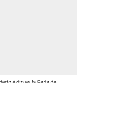
erto éxito es la Feria de
 A esa feria concurren
ncayo (FELIZH), Cajamarca,
l del libro y las artes gráficas,
en una gran casona del Paseo