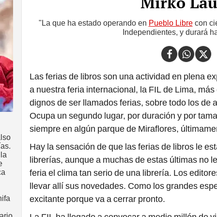
Mirko Lau
"La que ha estado operando en
Pueblo Libre
con cie
Independientes, y durará ha
Las ferias de libros son una actividad en plena e
a nuestra feria internacional, la FIL de Lima, m
dignos de ser llamados ferias, sobre todo los de al
Ocupa un segundo lugar, por duración y por tama
siempre en algún parque de Miraflores, últimame
lso
ías.
Hay la sensación de que las ferias de libros le es
 la
librerías, aunque a muchas de estas últimas no le
e
ca
feria el clima tan serio de una librería. Los editor
llevar allí sus novedades. Como los grandes espe
ifa
excitante porque va a cerrar pronto.
ario
La FIL ha llegado a convocar a medio millón de v