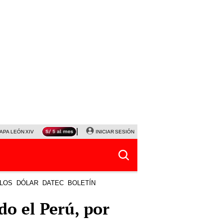
APA LEÓN XIV
NALDY SALDAÑA
INICIAR SESIÓN
LA BELLA LUZ
MAGALY MEDINA
HORÓS
LOS
DÓLAR
DATEC
BOLETÍN
odo el Perú, por