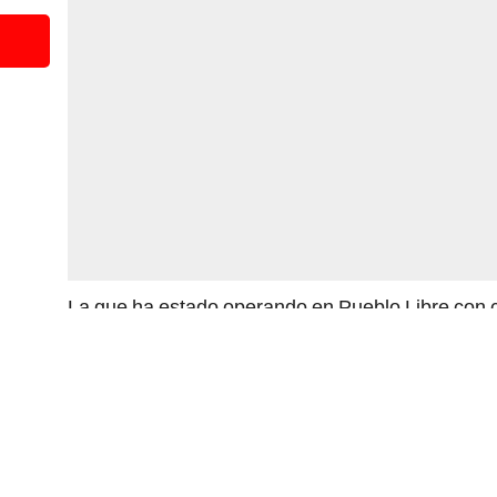
La que ha estado operando en Pueblo Libre con ci
Editoriales Independientes, y durará hasta el 30.
representaciones de las de Ayacucho, Zona Hua
Tacna, Arequipa y Piura. En Lima, Fiebre, el festiva
se inaugura en el centro el próximo 30 de julio, 
Colón.