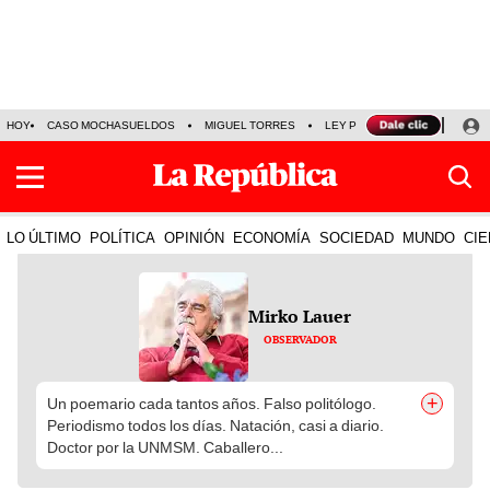
HOY
CASO MOCHASUELDOS
MIGUEL TORRES
LEY PULPÍN
PRECIO DEL
LO ÚLTIMO
POLÍTICA
OPINIÓN
ECONOMÍA
SOCIEDAD
MUNDO
CIE
Mirko Lauer
OBSERVADOR
+
Un poemario cada tantos años. Falso politólogo.
Periodismo todos los días. Natación, casi a diario.
Doctor por la UNMSM. Caballero...