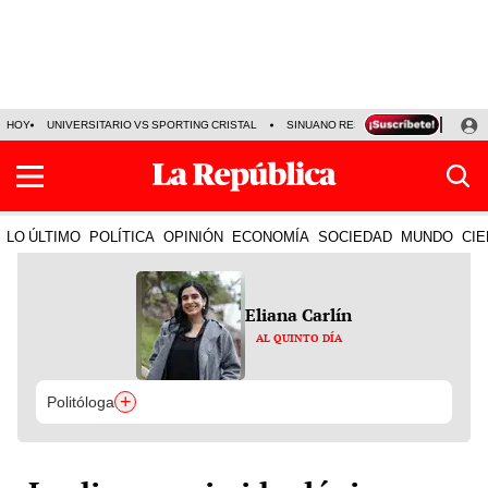
HOY
UNIVERSITARIO VS SPORTING CRISTAL
SINUANO RESULTADOS HOY
CA
LO ÚLTIMO
POLÍTICA
OPINIÓN
ECONOMÍA
SOCIEDAD
MUNDO
CIE
Eliana Carlín
AL QUINTO DÍA
+
Politóloga