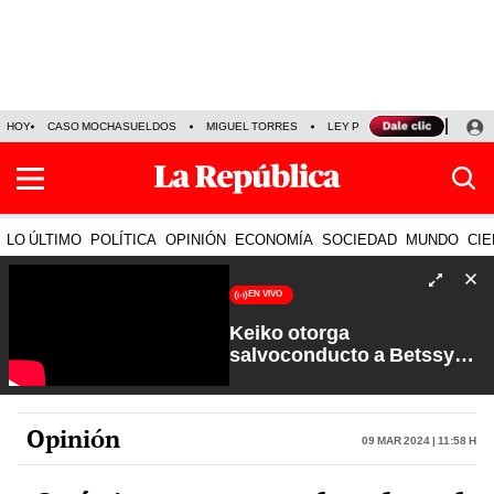
HOY
CASO MOCHASUELDOS
MIGUEL TORRES
LEY PULPÍN
PRECIO DEL
LO ÚLTIMO
POLÍTICA
OPINIÓN
ECONOMÍA
SOCIEDAD
MUNDO
CIE
EN VIVO
Keiko otorga
salvoconducto a Betssy
Chávez y renuevan
Petroperú | Sin Guion con
Rosa María Palacios
Opinión
09 Mar 2024 | 11:58 h