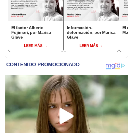
El factor Alberto
Información-
El ef
Fujimori, por Marisa
deformación, por Marisa
Mari
Glave
Glave
LEER MÁS
LEER MÁS