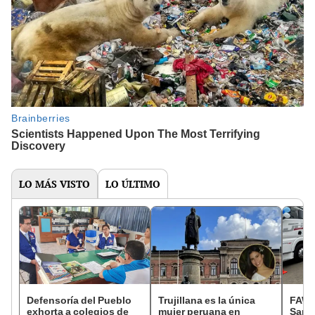
LO MÁS VISTO
LO ÚLTIMO
Defensoría del Pueblo
Trujillana es la única
FAW, 
exhorta a colegios de
mujer peruana en
San B