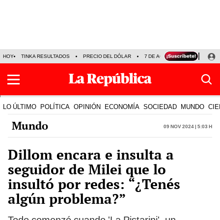
HOY
TINKA RESULTADOS
PRECIO DEL DÓLAR
7 DE AGOSTO
OLLANTA H
LO ÚLTIMO
POLÍTICA
OPINIÓN
ECONOMÍA
SOCIEDAD
MUNDO
CIE
Mundo
09 Nov 2024 | 5:03 h
Dillom encara e insulta a
seguidor de Milei que lo
insultó por redes: “¿Tenés
algún problema?”