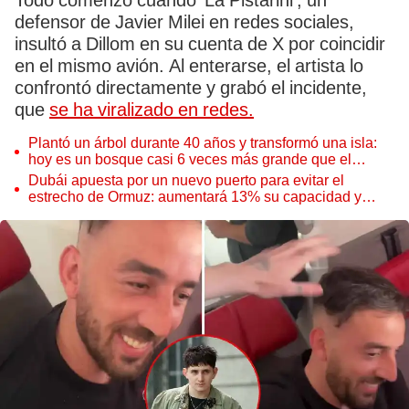
Todo comenzó cuando 'La Pistarini', un
defensor de Javier Milei en redes sociales,
insultó a Dillom en su cuenta de X por coincidir
en el mismo avión. Al enterarse, el artista lo
confrontó directamente y grabó el incidente,
que
se ha viralizado en redes.
Plantó un árbol durante 40 años y transformó una isla:
hoy es un bosque casi 6 veces más grande que el
Parque de las Leyendas
Dubái apuesta por un nuevo puerto para evitar el
estrecho de Ormuz: aumentará 13% su capacidad y
reforzará el comercio mundial