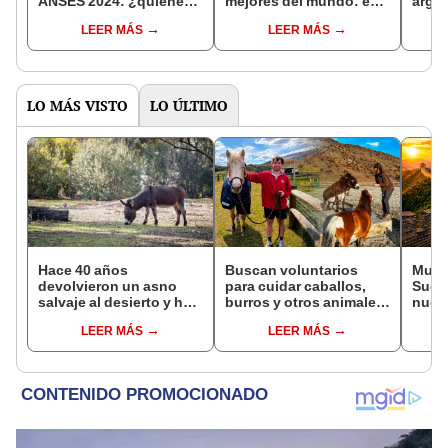
ANSES 2024: ¿quiénes
mejores del mundo: es
argen
lo recibirán y cuándo?
el segundo con mayor
intoc
LEER MÁS
LEER MÁS
Estos son los requisitos
capacidad en
dama 
Sudamérica y alberga
80.000 personas
LO MÁS VISTO
LO ÚLTIMO
Hace 40 años
Buscan voluntarios
Mural
devolvieron un asno
para cuidar caballos,
Sudam
salvaje al desierto y hoy
burros y otros animales
nuevo
está ayudando a
rescatados en Nueva
turís
LEER MÁS
LEER MÁS
reforestar el ecosistema
Zelanda: ofrecerán
ciuda
de forma natural
alojamiento gratis
inspi
asiát