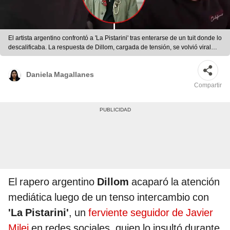
El artista argentino confrontó a 'La Pistarini' tras enterarse de un tuit donde lo
descalificaba. La respuesta de Dillom, cargada de tensión, se volvió viral
rápidamente en las redes sociales. Foto:composición LR/@dillom666/X
Daniela Magallanes
Compartir
El rapero argentino
Dillom
acaparó la atención
mediática luego de un tenso intercambio con
'La Pistarini'
, un
ferviente seguidor de Javier
Milei
en redes sociales, quien lo insultó durante