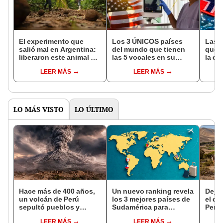
El experimento que
Los 3 ÚNICOS países
Las 
salió mal en Argentina:
del mundo que tienen
que s
liberaron este animal y
las 5 vocales en su
la de
ahora destruye los
nombre: América cuenta
pose
LEER MÁS
LEER MÁS
bosques milenarios de
con uno
simil
la Patagonia
LO MÁS VISTO
LO ÚLTIMO
Hace más de 400 años,
Un nuevo ranking revela
Dejó 
un volcán de Perú
los 3 mejores países de
el de
sepultó pueblos y
Sudamérica para
Perú:
provocó uno de los
mudarse en 2026: ¿en
un re
LEER MÁS
LEER MÁS
veranos más fríos de la
qué puesto quedó
creó