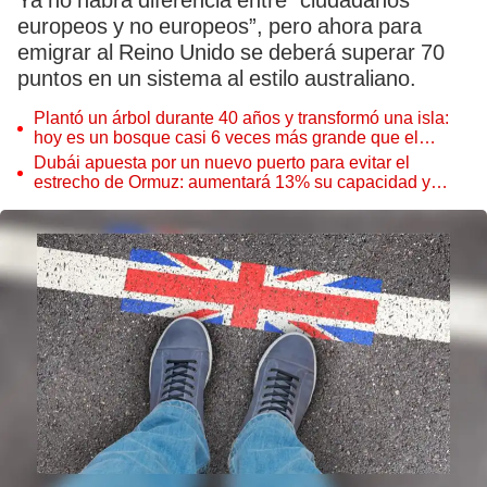
Ya no habrá diferencia entre "ciudadanos
europeos y no europeos”, pero ahora para
emigrar al Reino Unido se deberá superar 70
puntos en un sistema al estilo australiano.
Plantó un árbol durante 40 años y transformó una isla:
hoy es un bosque casi 6 veces más grande que el
Parque de las Leyendas
Dubái apuesta por un nuevo puerto para evitar el
estrecho de Ormuz: aumentará 13% su capacidad y
reforzará el comercio mundial