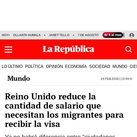
HOY
OLLANTA HUMALA
JANET TELLO
7 DE AGOSTO
TINKA RESULTADOS
LO ÚLTIMO
POLÍTICA
OPINIÓN
ECONOMÍA
SOCIEDAD
MUNDO
CIE
Mundo
19 Feb 2020 | 13:06 h
Reino Unido reduce la
cantidad de salario que
necesitan los migrantes para
recibir la visa