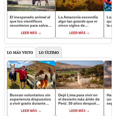
El inesperado animal al
La Amazonía escondía
Las 
que los científicos
algo tan grande que ni
que s
recurrieron para salvar
cinco siglos de
la de
la naturaleza: la
exploraciones lograron
pose
LEER MÁS
LEER MÁS
reintroducción de un
encontrarlo: el hallazgo
simil
asno salvaje está
podría cambiar todo lo
convirtiendo el desierto
que se sabía sobre su
en un paisaje con más
pasado
vida
LO MÁS VISTO
LO ÚLTIMO
Buscan voluntarios sin
Dejó Lima para vivir en
Hace
experiencia dispuestos
el desierto más árido de
un vo
a vivir gratis durante
Perú: 30 años después,
sepul
una semana: para
un rebaño de llamas
prov
LEER MÁS
LEER MÁS
cuidar caballos, burros
creó un sorprendente
veran
y otros animales
ecosistema
histo