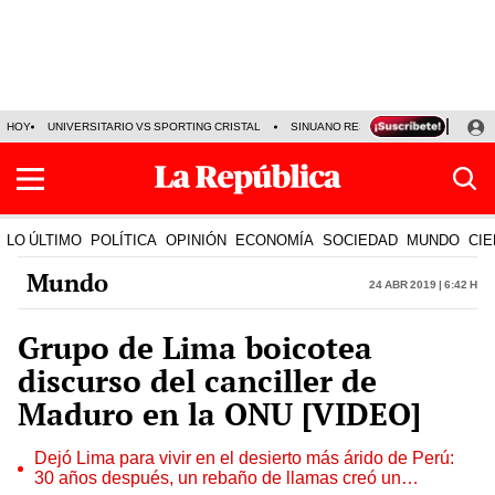
HOY
UNIVERSITARIO VS SPORTING CRISTAL
SINUANO RESULTADOS HOY
CA
LO ÚLTIMO
POLÍTICA
OPINIÓN
ECONOMÍA
SOCIEDAD
MUNDO
CIE
Mundo
24 Abr 2019 | 6:42 h
Grupo de Lima boicotea
discurso del canciller de
Maduro en la ONU [VIDEO]
Dejó Lima para vivir en el desierto más árido de Perú:
30 años después, un rebaño de llamas creó un