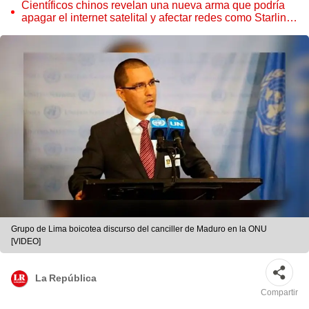
sorprendente ecosistema
Científicos chinos revelan una nueva arma que podría
apagar el internet satelital y afectar redes como Starlink
de Elon Musk
Grupo de Lima boicotea discurso del canciller de Maduro en la ONU
[VIDEO]
La República
Compartir