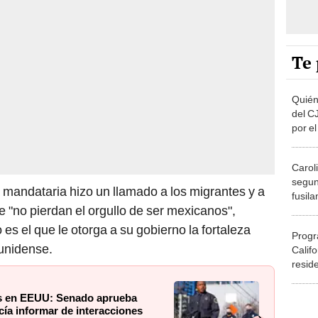
Te 
Quién
del C
por e
US$15
captu
Caroli
segun
la mandataria hizo un llamado a los migrantes y a
fusil
e "no pierdan el orgullo de ser mexicanos",
muere
coraz
s el que le otorga a su gobierno la fortaleza
Progr
ounidense.
Califo
resid
los a
es en EEUU: Senado aprueba
icía informar de interacciones