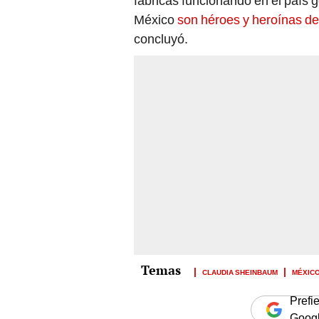
fábricas funcionando en el país
México
son héroes y heroínas de 
concluyó.
CLAUDIA SHEINBAUM
MÉXIC
Prefi
Goog