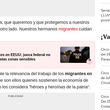
dónde
Senam
LLUV
provi
, que queremos y que protegemos a nuestros
 otro lado. Nuestros hermanos
migrantes
cuidan
¡Va
Circo 
del 15
tes en EEUU: jueza federal no
stas zonas sensibles
Parqu
Migue
Circo
 la relevancia del trabajo de los
migrantes en
de Jul
e son ellos quienes sostienen la economía de
Círcul
 los considera "héroes y heroínas de la patria".
Circo
Del 2
Costa