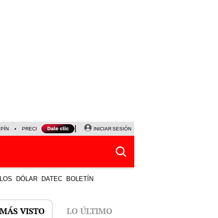
LPÍN
PRECIO DEL DÓLAR
CORTE DE LUZ
INICIAR SESIÓN
VIERNES 7 DE AGOSTO
ALBER
LOS
DÓLAR
DATEC
BOLETÍN
 MÁS VISTO
LO ÚLTIMO