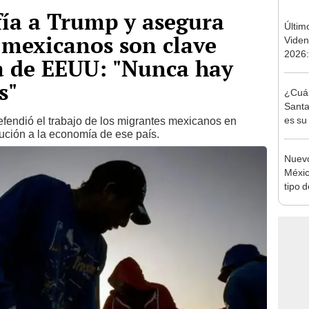
ía a Trump y asegura
Últim
 mexicanos son clave
Viden
2026:
a de EEUU: "Nunca hay
de tu 
esper
s"
¿Cuán
Santa
es su 
fendió el trabajo de los migrantes mexicanos en
ución a la economía de ese país.
Cuar
Nuevo
Méxic
tipo 
Aztec