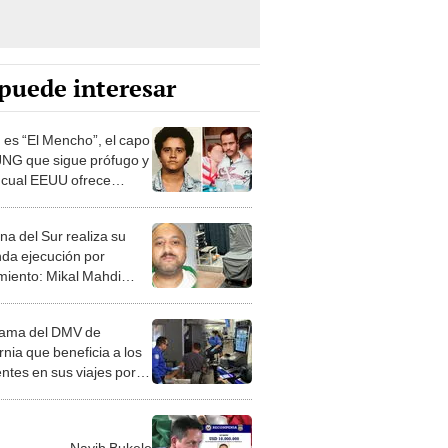
puede interesar
 es “El Mencho”, el capo
JNG que sigue prófugo y
l cual EEUU ofrece
 millones por su
ra
na del Sur realiza su
da ejecución por
amiento: Mikal Mahdi
 por 3 balazos en el
ón
ama del DMV de
rnia que beneficia a los
entes en sus viajes por
eropuertos del estado
Nayib Bukele