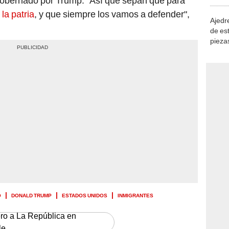
 gobernado por Trump. "Así que sepan que para
demue
la patria
, y que siempre los vamos a defender",
Ajedre
de es
piezas
consi
O
DONALD TRUMP
ESTADOS UNIDOS
INMIGRANTES
ero a La República en
le