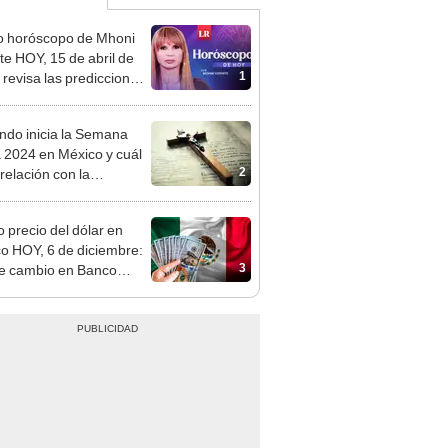
o horóscopo de Mhoni
te HOY, 15 de abril de
1
 revisa las predicciones
signo y entérate si te
a un día afortunado
do inicia la Semana
 2024 en México y cuál
2
relación con la
esma?
 precio del dólar en
o HOY, 6 de diciembre:
3
de cambio en Banco
a, BBVA y más