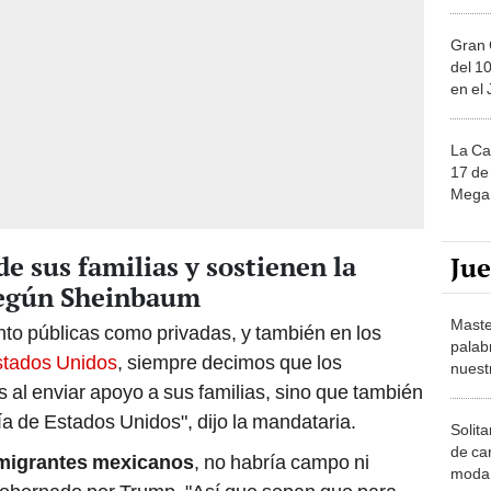
Gran 
del 10
en el
La Ca
17 de 
Mega 
e sus familias y sostienen la
Ju
según Sheinbaum
Maste
nto públicas como privadas, y también en los
palab
stados Unidos
, siempre decimos que los
nuest
s al enviar apoyo a sus familias, sino que también
a de Estados Unidos", dijo la mandataria.
Solita
de ca
migrantes mexicanos
, no habría campo ni
moda.