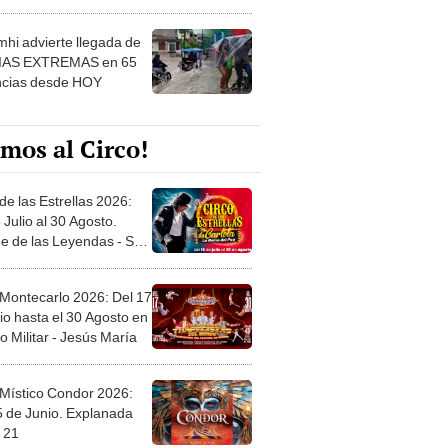
 ver
hi advierte llegada de
IAS EXTREMAS en 65
ncias desde HOY
mos al Circo!
de las Estrellas 2026:
 Julio al 30 Agosto.
e de las Leyendas - San
l
 Montecarlo 2026: Del 17
io hasta el 30 Agosto en
o Militar - Jesús María
 Místico Condor 2026:
5 de Junio. Explanada
 21