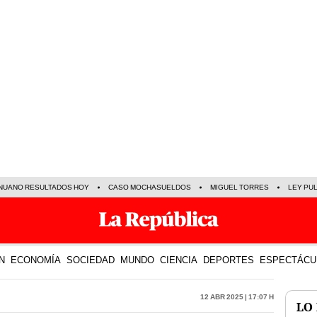
NUANO RESULTADOS HOY
CASO MOCHASUELDOS
MIGUEL TORRES
LEY PU
N
ECONOMÍA
SOCIEDAD
MUNDO
CIENCIA
DEPORTES
ESPECTÁCU
12 Abr 2025 | 17:07 h
LO