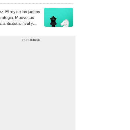
stra tu habilidad.
z: El rey de los juegos
trategia. Mueve tus
, anticipa al rival y
gue el jaque mate.