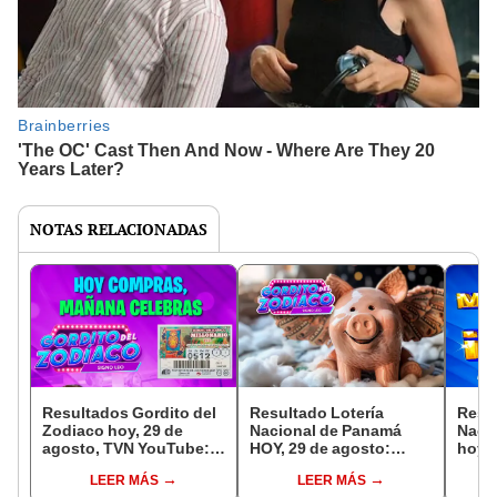
NOTAS RELACIONADAS
Resultados Gordito del
Resultado Lotería
Resul
Zodiaco hoy, 29 de
Nacional de Panamá
Naci
agosto, TVN YouTube:
HOY, 29 de agosto:
hoy, 
qué jugó el premio
números jugados del
agos
LEER MÁS
LEER MÁS
mayor de la Lotería
Gordito del Zodiaco,
premi