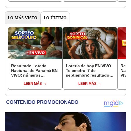
Nacional de Panamá e
primer premio y letras
Mierc
incentivos
cayó 
LO MÁS VISTO
LO ÚLTIMO
Resultado Lotería
Lotería de hoy EN VIVO
Resul
Nacional de Panamá EN
Telemetro, 7 de
Naci
VIVO: números
septiembre: resultados
VIVO,
ganadores de la lotería
Lotería Nacional de
núme
LEER MÁS
LEER MÁS
de hoy, Sorteo
Panamá vía TVN
la lo
Miercolito, vía Telemetro
Domin