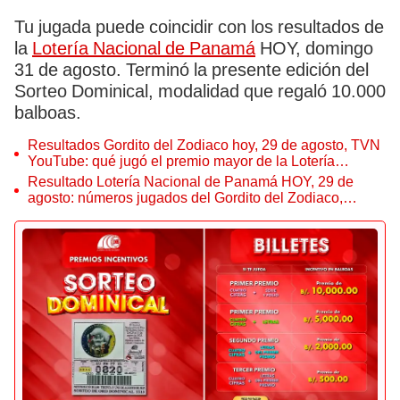
Tu jugada puede coincidir con los resultados de
la
Lotería Nacional de Panamá
HOY, domingo
31 de agosto. Terminó la presente edición del
Sorteo Dominical, modalidad que regaló 10.000
balboas.
Resultados Gordito del Zodiaco hoy, 29 de agosto, TVN
YouTube: qué jugó el premio mayor de la Lotería
Nacional de Panamá e incentivos
Resultado Lotería Nacional de Panamá HOY, 29 de
agosto: números jugados del Gordito del Zodiaco,
primer premio y letras