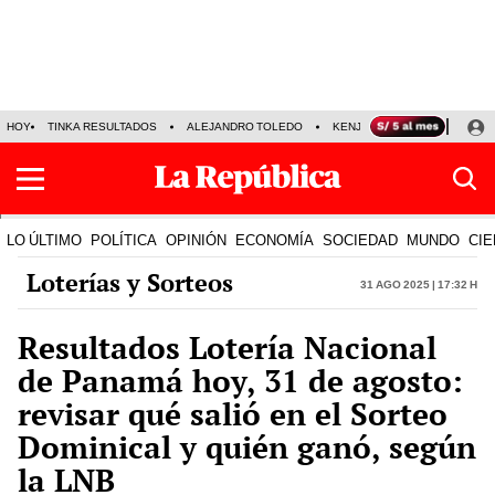
HOY
TINKA RESULTADOS
ALEJANDRO TOLEDO
KENJI FUJIMORI
PRECIO
LO ÚLTIMO
POLÍTICA
OPINIÓN
ECONOMÍA
SOCIEDAD
MUNDO
CIE
Loterías y Sorteos
31 Ago 2025 | 17:32 h
Resultados Lotería Nacional
de Panamá hoy, 31 de agosto:
revisar qué salió en el Sorteo
Dominical y quién ganó, según
la LNB