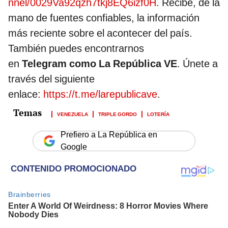
nnel/0029Va92qzh7tkj8EQ6izf0H
. Recibe, de la
mano de fuentes confiables, la información
más reciente sobre el acontecer del país.
También puedes encontrarnos
en
Telegram como La República VE
. Únete a
través del siguiente
enlace:
https://t.me/larepublicave
.
VENEZUELA
TRIPLE GORDO
LOTERÍA
Prefiero a La República en
Google