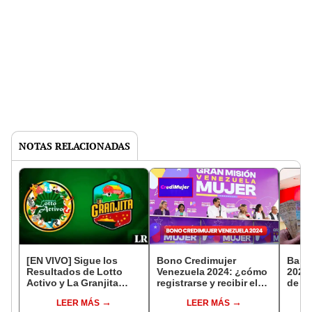
NOTAS RELACIONADAS
[EN VIVO] Sigue los
Bono Credimujer
Banc
Resultados de Lotto
Venezuela 2024: ¿cómo
2024:
Activo y La Granjita
registrarse y recibir el
de 14
HOY, 17 de marzo
beneficio económico?
simp
LEER MÁS
LEER MÁS
GUÍA FÁCIL