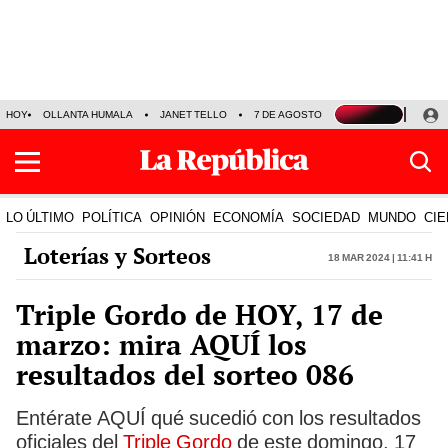
HOY
OLLANTA HUMALA
JANET TELLO
7 DE AGOSTO
TINKA RESULTADOS
LO ÚLTIMO
POLÍTICA
OPINIÓN
ECONOMÍA
SOCIEDAD
MUNDO
CIE
Loterías y Sorteos
18 Mar 2024 | 11:41 h
Triple Gordo de HOY, 17 de
marzo: mira AQUÍ los
resultados del sorteo 086
Entérate AQUÍ qué sucedió con los resultados
oficiales del
Triple Gordo
de este domingo, 17