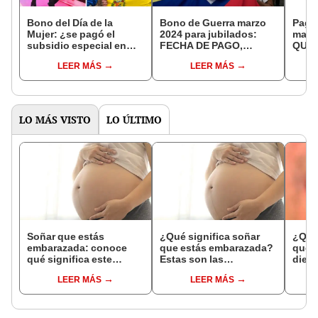
Bono del Día de la
Bono de Guerra marzo
Pago
Mujer: ¿se pagó el
2024 para jubilados:
marz
subsidio especial en
FECHA DE PAGO,
QUIN
marzo 2024 por Patria?
MONTO ACTUALIZADO
PARA
LEER MÁS
LEER MÁS
y cómo cobrar FÁCIL vía
ÚLTI
Patria
LO MÁS VISTO
LO ÚLTIMO
Soñar que estás
¿Qué significa soñar
¿Qué 
embarazada: conoce
que estás embarazada?
que s
qué significa este
Estas son las
dient
interesante sueño
interpretaciones más
pres
LEER MÁS
LEER MÁS
comunes