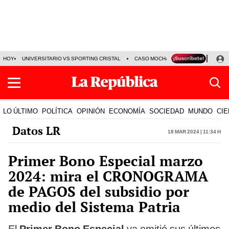
HOY
UNIVERSITARIO VS SPORTING CRISTAL
CASO MOCHASUELDOS
MIGUEL
LO ÚLTIMO
POLÍTICA
OPINIÓN
ECONOMÍA
SOCIEDAD
MUNDO
CIE
Datos LR
18 Mar 2024 | 11:34 h
Primer Bono Especial marzo
2024: mira el CRONOGRAMA
de PAGOS del subsidio por
medio del Sistema Patria