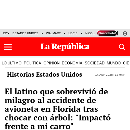
HOY
ESTADOS UNIDOS
WALMART
USCIS
NICOLÁS MADURO
P-8 PO
LO ÚLTIMO
POLÍTICA
OPINIÓN
ECONOMÍA
SOCIEDAD
MUNDO
CIE
Historias Estados Unidos
14 Abr 2025 | 18:04 h
El latino que sobrevivió de
milagro al accidente de
avioneta en Florida tras
chocar con árbol: "Impactó
frente a mi carro"