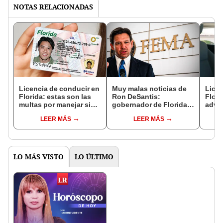
NOTAS RELACIONADAS
Licencia de conducir en
Muy malas noticias de
Licen
Florida: estas son las
Ron DeSantis:
Flor
multas por manejar sin
gobernador de Florida
advie
brevete este 2025
propone eliminar a
esta 
LEER MÁS
LEER MÁS
FEMA y reemplazarla
cond
por un nuevo sistema
cump
requi
LO MÁS VISTO
LO ÚLTIMO