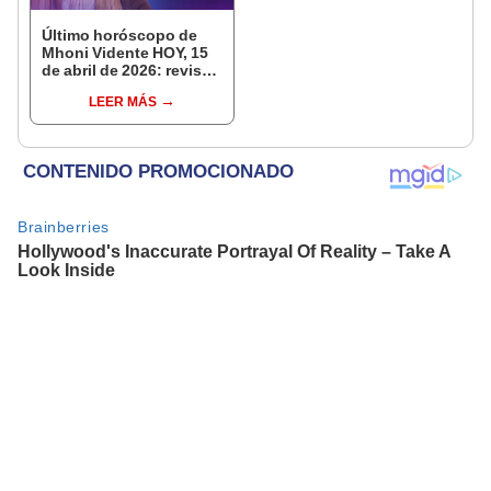
Último horóscopo de
Mhoni Vidente HOY, 15
de abril de 2026: revisa
las predicciones de tu
LEER MÁS
signo y entérate si te
espera un día
afortunado