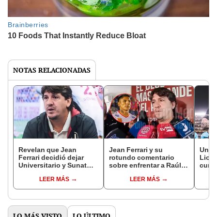
NOTAS RELACIONADAS
Revelan que Jean
Jean Ferrari y su
Unive
Ferrari decidió dejar
rotundo comentario
Lione
Universitario y Sunat
sobre enfrentar a Raúl
cump
tendrá rol clave tras su
Ruidíaz previo al
épica
LEER MÁS
LEER MÁS
salida: "Va a presentar
Universitario vs Atlético
Corz
su renuncia"
Grau: "No hablo de eso"
para 
LO MÁS VISTO
LO ÚLTIMO