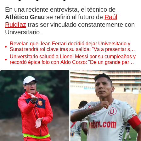
En una reciente entrevista, el técnico de
Atlético Grau
se refirió al futuro de
Raúl
Ruidíaz
tras ser vinculado constantemente con
Universitario.
Revelan que Jean Ferrari decidió dejar Universitario y
Sunat tendrá rol clave tras su salida: "Va a presentar su
renuncia"
Universitario saludó a Lionel Messi por su cumpleaños y
recordó épica foto con Aldo Corzo: "De un grande para
otro grande"