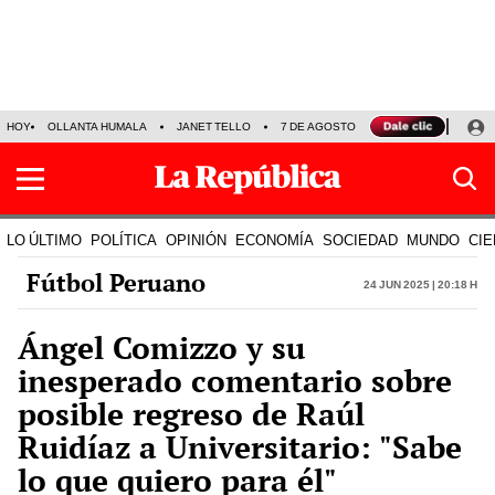
HOY
OLLANTA HUMALA
JANET TELLO
7 DE AGOSTO
TINKA RESULTADOS
LO ÚLTIMO
POLÍTICA
OPINIÓN
ECONOMÍA
SOCIEDAD
MUNDO
CIE
Fútbol Peruano
24 Jun 2025 | 20:18 h
Ángel Comizzo y su
inesperado comentario sobre
posible regreso de Raúl
Ruidíaz a Universitario: "Sabe
lo que quiero para él"