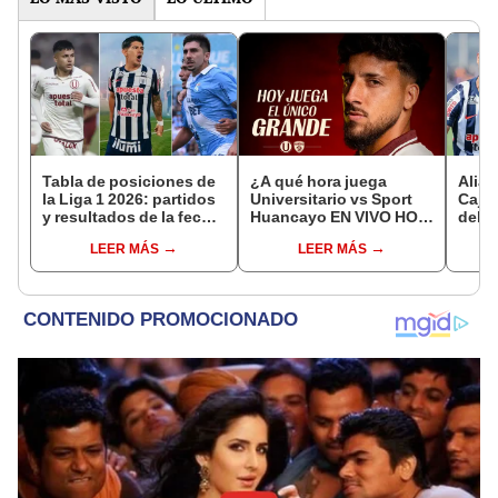
Tabla de posiciones de
¿A qué hora juega
Alian
la Liga 1 2026: partidos
Universitario vs Sport
Cajam
y resultados de la fecha
Huancayo EN VIVO HOY
del p
17 del Torneo Apertura
por la última fecha del
17 de
LEER MÁS
LEER MÁS
Torneo Apertura de la
Liga 1?