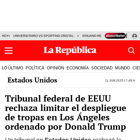
HOY
UNIVERSITARIO VS SPORTING CRISTAL
SINUANO RESULTADOS HOY
CA
LO ÚLTIMO
POLÍTICA
OPINIÓN
ECONOMÍA
SOCIEDAD
MUNDO
CIE
Estados Unidos
11 Jun 2025 | 7:48 h
Tribunal federal de EEUU
rechaza limitar el despliegue
de tropas en Los Ángeles
ordenado por Donald Trump