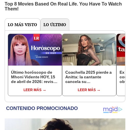
LO MÁS VISTO
LO ÚLTIMO
Último horóscopo de
Coachella 2025 pierde a
Ex e
Mhoni Vidente HOY, 15
Anitta: la cantante
compa
de abril de 2026: revisa
cancela su
obte
las predicciones de tu
participación en el
produ
LEER MÁS
LEER MÁS
signo y entérate si te
evento
tiend
espera un día
afortunado