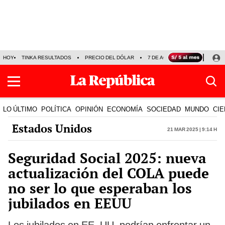
HOY
TINKA RESULTADOS
PRECIO DEL DÓLAR
7 DE AGOSTO
OLLANTA H
LO ÚLTIMO
POLÍTICA
OPINIÓN
ECONOMÍA
SOCIEDAD
MUNDO
CIE
Estados Unidos
21 Mar 2025 | 9:14 h
Seguridad Social 2025: nueva
actualización del COLA puede
no ser lo que esperaban los
jubilados en EEUU