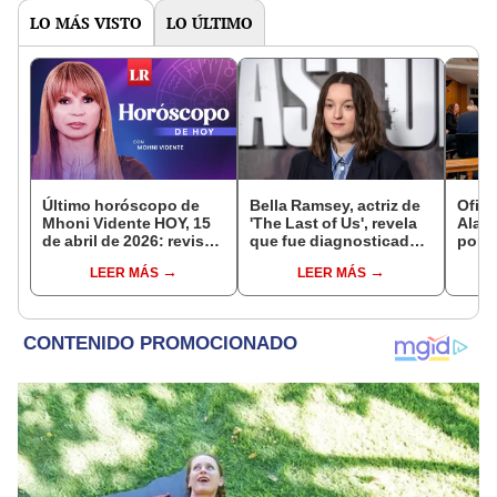
LO MÁS VISTO
LO ÚLTIMO
Último horóscopo de
Bella Ramsey, actriz de
Ofici
Mhoni Vidente HOY, 15
'The Last of Us', revela
Alab
de abril de 2026: revisa
que fue diagnosticada
por o
las predicciones de tu
con autismo mientras
adol
LEER MÁS
LEER MÁS
signo y entérate si te
filmaba
de te
espera un día
conta
afortunado