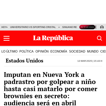
HOY
UNIVERSITARIO VS SPORTING CRISTAL
SINUANO RESULTADOS HOY
CA
LO ÚLTIMO
POLÍTICA
OPINIÓN
ECONOMÍA
SOCIEDAD
MUNDO
CIE
Estados Unidos
12 Mar 2025 | 15:43 h
Imputan en Nueva York a
padrastro por golpear a niño
hasta casi matarlo por comer
brownies en secreto:
audiencia será en abril