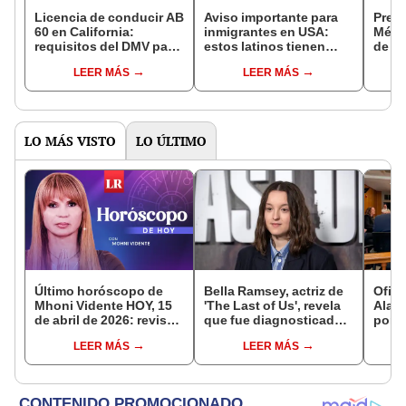
Licencia de conducir AB
Aviso importante para
Preci
60 en California:
inmigrantes en USA:
Méxic
requisitos del DMV para
estos latinos tienen
de fe
conductores sin
menos probabilidades
cotiz
LEER MÁS
LEER MÁS
comprobante de
de obtener la
camb
presencia legal en EE.
ciudadanía americana
Azte
UU.
en 2025
LO MÁS VISTO
LO ÚLTIMO
Último horóscopo de
Bella Ramsey, actriz de
Ofici
Mhoni Vidente HOY, 15
'The Last of Us', revela
Alab
de abril de 2026: revisa
que fue diagnosticada
por o
las predicciones de tu
con autismo mientras
adol
LEER MÁS
LEER MÁS
signo y entérate si te
filmaba
de te
espera un día
conta
afortunado