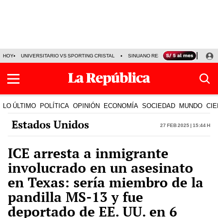
HOY
UNIVERSITARIO VS SPORTING CRISTAL
SINUANO RESULTADOS HOY
CA
LO ÚLTIMO
POLÍTICA
OPINIÓN
ECONOMÍA
SOCIEDAD
MUNDO
CIE
Estados Unidos
27 Feb 2025 | 15:44 h
ICE arresta a inmigrante
involucrado en un asesinato
en Texas: sería miembro de la
pandilla MS-13 y fue
deportado de EE. UU. en 6