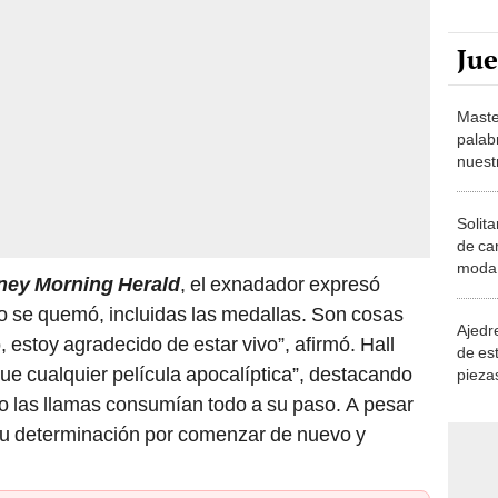
Ju
Maste
palab
nuest
Solita
de ca
moda.
ney Morning Herald
, el exnadador expresó
demue
do se quemó, incluidas las medallas. Son cosas
Ajedre
 estoy agradecido de estar vivo”, afirmó. Hall
de es
ue cualquier película apocalíptica”, destacando
piezas
consi
o las llamas consumían todo a su paso. A pesar
ó su determinación por comenzar de nuevo y