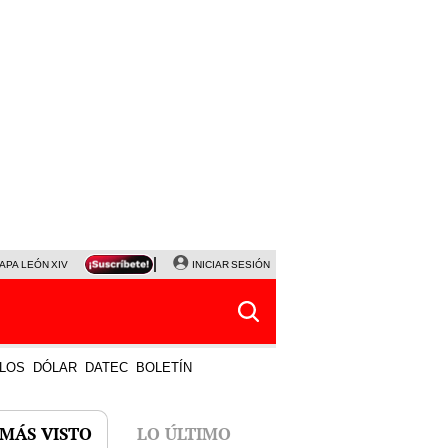
APA LEÓN XIV
NALDY SALDAÑA
INICIAR SESIÓN
LA BELLA LUZ
MAGALY MEDINA
HORÓS
LOS
DÓLAR
DATEC
BOLETÍN
 MÁS VISTO
LO ÚLTIMO