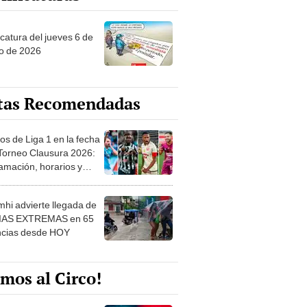
ncatura del jueves 6 de
o de 2026
tas Recomendadas
os de Liga 1 en la fecha
 Torneo Clausura 2026:
amación, horarios y
 ver
hi advierte llegada de
IAS EXTREMAS en 65
ncias desde HOY
mos al Circo!