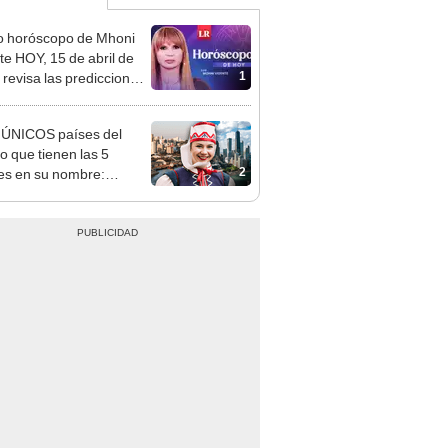
o horóscopo de Mhoni
te HOY, 15 de abril de
1
 revisa las predicciones
signo y entérate si te
a un día afortunado
 ÚNICOS países del
 que tienen las 5
2
es en su nombre:
ca cuenta con uno