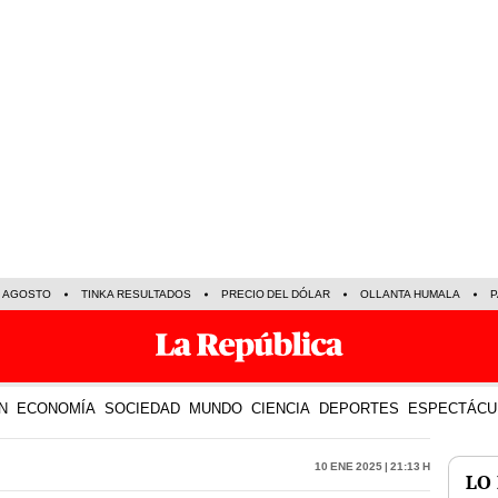
E AGOSTO
TINKA RESULTADOS
PRECIO DEL DÓLAR
OLLANTA HUMALA
P
N
ECONOMÍA
SOCIEDAD
MUNDO
CIENCIA
DEPORTES
ESPECTÁCU
10 Ene 2025 | 21:13 h
LO