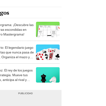
egos
rgrama: ¡Descubre las
ras escondidas en
ro Mastergrama!
rio: El legendario juego
rtas que nunca pasa de
 Organiza el mazo y
stra tu habilidad.
z: El rey de los juegos
trategia. Mueve tus
, anticipa al rival y
gue el jaque mate.