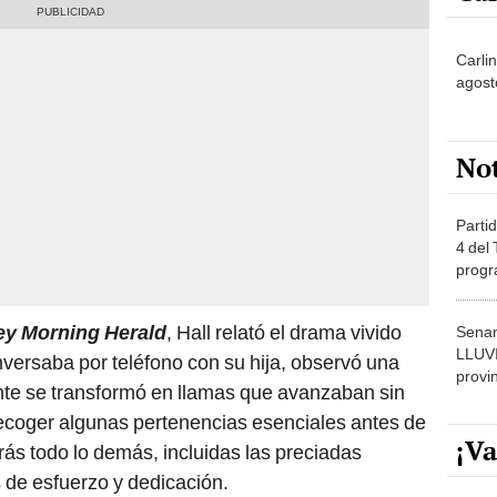
Carli
agost
No
Partid
4 del
progr
dónde
y Morning Herald
, Hall relató el drama vivido
Senam
LLUV
nversaba por teléfono con su hija, observó una
provi
e se transformó en llamas que avanzaban sin
recoger algunas pertenencias esenciales antes de
¡Va
rás todo lo demás, incluidas las preciadas
de esfuerzo y dedicación.