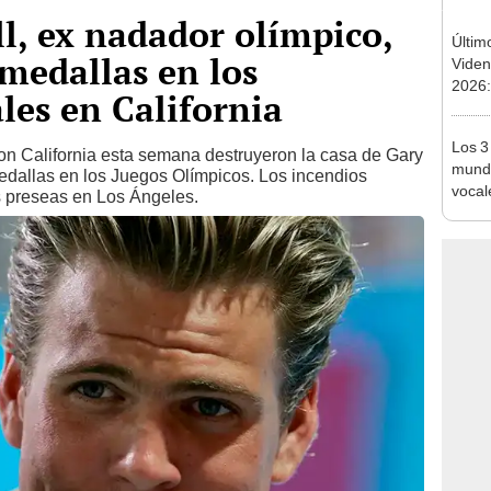
ll, ex nadador olímpico,
Últim
 medallas en los
Viden
2026:
les en California
de tu 
esper
Los 3
ron California esta semana destruyeron la casa de Gary
mundo
edallas en los Juegos Olímpicos. Los incendios
vocal
 preseas en Los Ángeles.
Améri