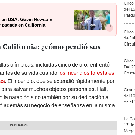
Circo 
del 15
Parqu
es en USA: Gavin Newsom
Migue
ar pagada en California
Circo
de Jul
Círcul
n California: ¿cómo perdió sus
Circo
las olímpicas, incluidas cinco de oro, enfrentó
Del 2
antes de su vida cuando
los incendios forestales
Costa
es
. El incendio, que se extendió rápidamente por
o para salvar muchos objetos personales. Hall,
Gran 
del 10
n la natación sino también por su dedicación a
en el
dió además su negocio de enseñanza en la misma
La Ca
17 de 
Mega 