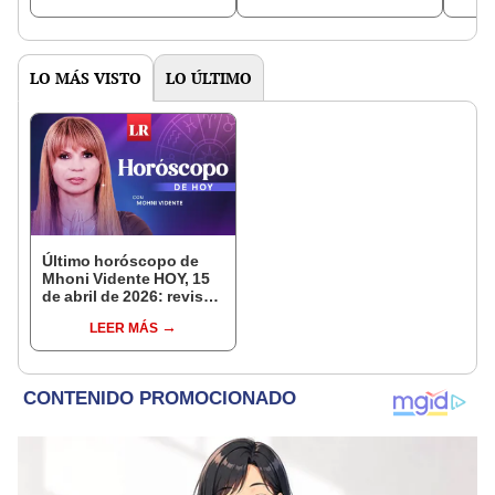
UU. este 2025
LO MÁS VISTO
LO ÚLTIMO
Último horóscopo de
Mhoni Vidente HOY, 15
de abril de 2026: revisa
las predicciones de tu
LEER MÁS
signo y entérate si te
espera un día
afortunado