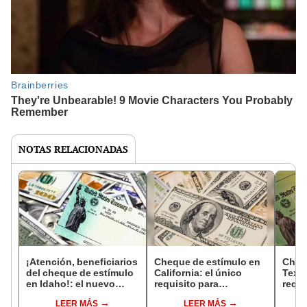
NOTAS RELACIONADAS
¡Atención, beneficiarios
Cheque de estímulo en
Cheq
del cheque de estímulo
California: el único
Texas
en Idaho!: el nuevo
requisito para
requi
paso para triplicar tus
incrementar tus pagos
cumpl
LEER MÁS
LEER MÁS
pagos en 2025
hasta US$6.000 en EE.
hast