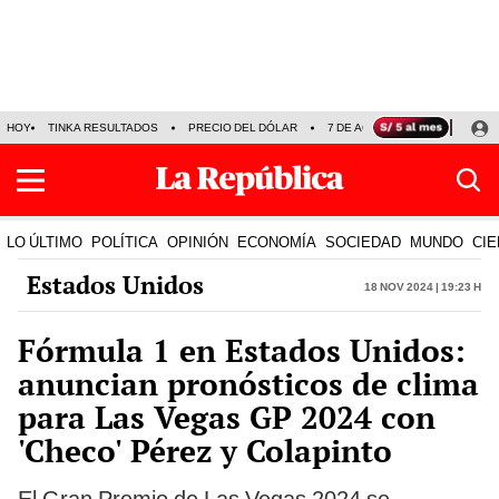
HOY
TINKA RESULTADOS
PRECIO DEL DÓLAR
7 DE AGOSTO
OLLANTA H
LO ÚLTIMO
POLÍTICA
OPINIÓN
ECONOMÍA
SOCIEDAD
MUNDO
CIE
Estados Unidos
18 Nov 2024 | 19:23 h
Fórmula 1 en Estados Unidos:
anuncian pronósticos de clima
para Las Vegas GP 2024 con
'Checo' Pérez y Colapinto