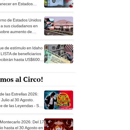
necer en Estados
 con la visa T a partir
OY
rno de Estados Unidos
a a sus ciudadanos en
sobre aumento de
os y robos en Lima
e de estímulo en Idaho
 LISTA de beneficiarios
ecibirán hasta US$600
viembre en USA
mos al Circo!
de las Estrellas 2026:
 Julio al 30 Agosto.
e de las Leyendas - San
l
 Montecarlo 2026: Del 17
io hasta el 30 Agosto en