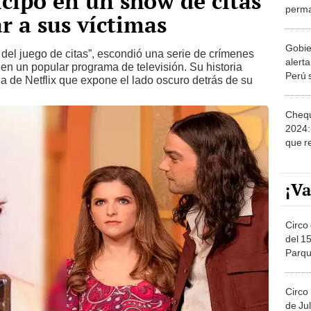
icipó en un show de citas
perma
r a sus víctimas
Unidos
de H
Gobie
del juego de citas”, escondió una serie de crímenes
alert
 en un popular programa de televisión. Su historia
Perú 
la de Netflix que expone el lado oscuro detrás de su
asalt
Chequ
2024:
que r
en no
¡Va
Circo 
del 15
Parqu
Migue
Circo
de Jul