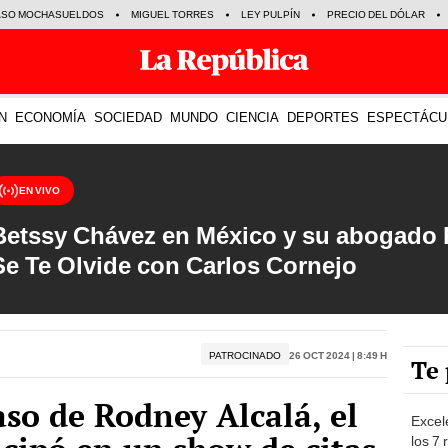
ASO MOCHASUELDOS
MIGUEL TORRES
LEY PULPÍN
PRECIO DEL DÓLAR
N
ECONOMÍA
SOCIEDAD
MUNDO
CIENCIA
DEPORTES
ESPECTÁCU
EN VIVO
Betssy Chávez en México y su abogado h
Se Te Olvide con Carlos Cornejo
PATROCINADO
26 Oct 2024 | 8:49 h
Te 
aso de Rodney Alcalá, el
Excel
los 7 