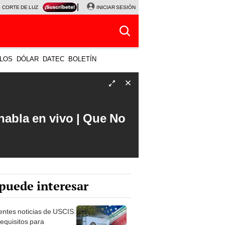
CORTE DE LUZ
VIERNES 7 DE AGOSTO
INICIAR SESIÓN
ALBERTO BENAVIDES
NALDY SALD
LOS
DÓLAR
DATEC
BOLETÍN
abla en vivo | Que No
puede interesar
entes noticias de USCIS:
requisitos para