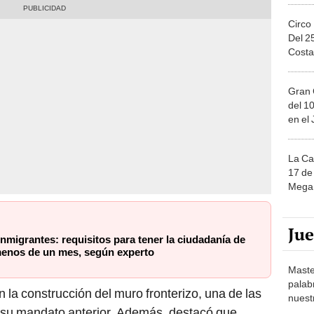
Circo
Del 2
Costa
Gran 
del 10
en el
La Ca
17 de 
Mega 
Ju
migrantes: requisitos para tener la ciudadanía de
enos de un mes, según experto
Maste
palab
 la construcción del muro fronterizo, una de las
nuest
u mandato anterior. Además, destacó que