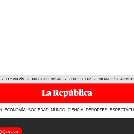
LEY PULPÍN
PRECIO DEL DÓLAR
CORTE DE LUZ
VIERNES 7 DE AGOSTO
N
ECONOMÍA
SOCIEDAD
MUNDO
CIENCIA
DEPORTES
ESPECTÁCU
EN VIVO