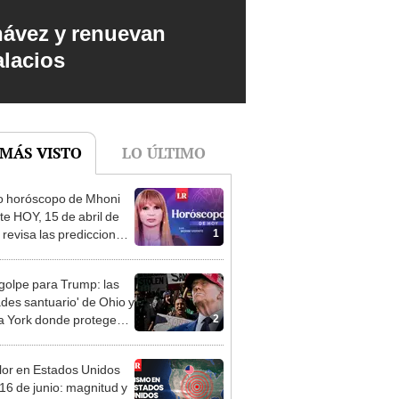
hávez y renuevan
alacios
 MÁS VISTO
LO ÚLTIMO
o horóscopo de Mhoni
te HOY, 15 de abril de
1
 revisa las predicciones
signo y entérate si te
a un día afortunado
golpe para Trump: las
ades santuario' de Ohio y
2
 York donde protegen a
nmigrantes de las
taciones masivas
or en Estados Unidos
16 de junio: magnitud y