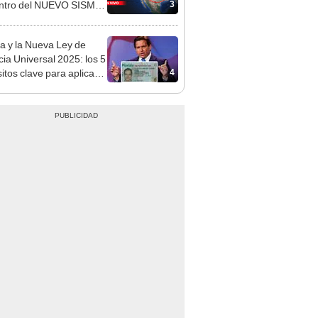
3
ntro del NUEVO SISMO,
n USGS
da y la Nueva Ley de
cia Universal 2025: los 5
4
itos clave para aplicar a
BILE Act. en Estados
os