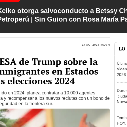
Keiko otorga salvoconducto a Betssy C
Petroperú | Sin Guion con Rosa María P
17 Oct 2024 | 5:00 h
LO
SA de Trump sobre la
Últim
inmigrantes en Estados
Viden
2026:
as elecciones 2024
de tu 
esper
Duro 
ido en 2024, planea contratar a 10,000 agentes
'ciud
iza y recompensar a los nuevos reclutas con un bono de
Nueva
guridad en la frontera sur.
los i
depor
Tembl
HOY, 