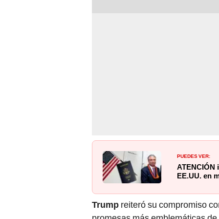
PUEDES VER:
ATENCIÓN in
EE.UU. en m
Trump
reiteró su compromiso con
promesas más emblemáticas de s