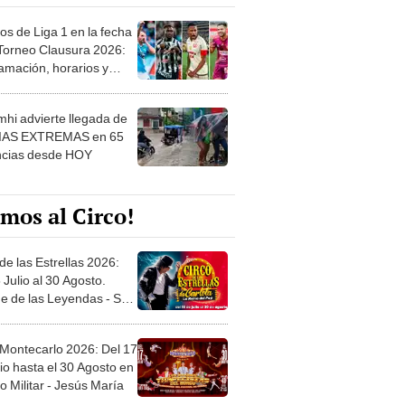
os de Liga 1 en la fecha
 Torneo Clausura 2026:
amación, horarios y
 ver
hi advierte llegada de
IAS EXTREMAS en 65
ncias desde HOY
mos al Circo!
de las Estrellas 2026:
 Julio al 30 Agosto.
e de las Leyendas - San
l
 Montecarlo 2026: Del 17
io hasta el 30 Agosto en
o Militar - Jesús María