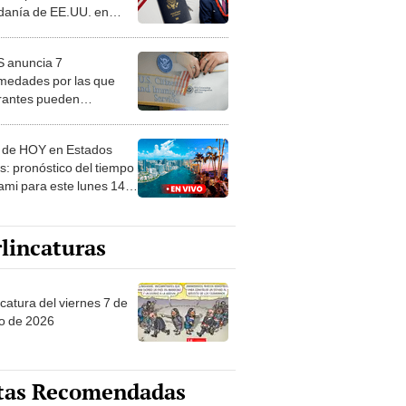
danía de EE.UU. en
 de un mes, según
to
 anuncia 7
medades por las que
rantes pueden
gramar GRATIS su cita
a ciudadanía americana
 de HOY en Estados
s: pronóstico del tiempo
ami para este lunes 14
tubre, según NWS
lincaturas
catura del viernes 7 de
o de 2026
tas Recomendadas