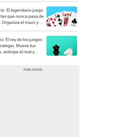
rio: El legendario juego
rtas que nunca pasa de
 Organiza el mazo y
stra tu habilidad.
z: El rey de los juegos
trategia. Mueve tus
, anticipa al rival y
gue el jaque mate.