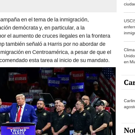
ciuda
menos
exper
campaña en el tema de la inmigración,
USCIS
ción demócrata y, en particular, a la
enfer
inmig
or el aumento de cruces ilegales en la frontera
repro
mp también señaló a Harris por no abordar de
por l
Clima
 migración en Centroamérica, a pesar de que el
Unido
comendado esta tarea al inicio de su mandato.
en Mi
de oc
Car
Carlin
agost
No