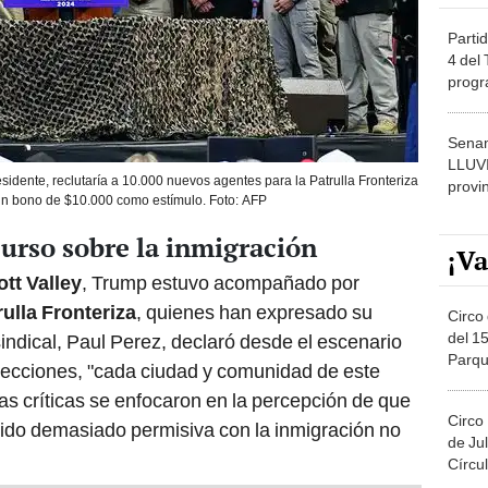
Partid
4 del
progr
dónde
Senam
LLUV
idente, reclutaría a 10.000 nuevos agentes para la Patrulla Fronteriza
provi
 un bono de $10.000 como estímulo. Foto: AFP
urso sobre la inmigración
¡Va
tt Valley
, Trump estuvo acompañado por
rulla Fronteriza
, quienes han expresado su
Circo 
del 15
sindical, Paul Perez, declaró desde el escenario
Parqu
lecciones, "cada ciudad y comunidad de este
Migue
as críticas se enfocaron en la percepción de que
Circo
sido demasiado permisiva con la inmigración no
de Jul
Círcul