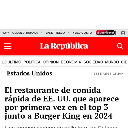
HOY
OLLANTA HUMALA
JANET TELLO
7 DE AGOSTO
TINKA RESULTADOS
LO ÚLTIMO
POLÍTICA
OPINIÓN
ECONOMÍA
SOCIEDAD
MUNDO
CIE
Estados Unidos
23 Sep 2024 | 18:24 h
El restaurante de comida
rápida de EE. UU. que aparece
por primera vez en el top 3
junto a Burger King en 2024