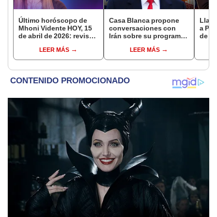
Último horóscopo de
Casa Blanca propone
Llama
Mhoni Vidente HOY, 15
conversaciones con
a Pue
de abril de 2026: revisa
Irán sobre su programa
de Tr
las predicciones de tu
nuclear y el alto al fuego
Lópe
LEER MÁS
LEER MÁS
signo y entérate si te
con Israel, según
más 
espera un día
reportes
por 
afortunado