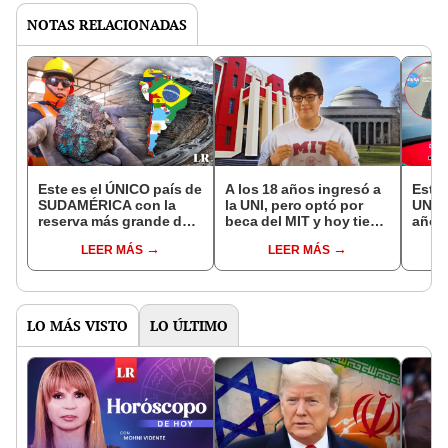
NOTAS RELACIONADAS
Este es el ÚNICO país de
A los 18 años ingresó a
Estu
SUDAMÉRICA con la
la UNI, pero optó por
UNAL
reserva más grande de
beca del MIT y hoy tiene
años 
plata: tiene un total de
una exitosa carrera: "En
recon
LEER MÁS
LEER MÁS
98.000 toneladas
Perú faltan
fue l
oportunidades"
una e
LO MÁS VISTO
LO ÚLTIMO