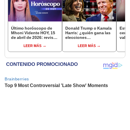
Último horóscopo de
Donald Trump o Kamala
Esta
Mhoni Vidente HOY, 15
Harris: ¿quién gana las
centa
de abril de 2026: revisa
elecciones
valer
las predicciones de tu
presidenciales de
EE. U
LEER MÁS
LEER MÁS
signo y entérate si te
Estados Unidos 2024,
ident
espera un día
según encuestas?
afortunado