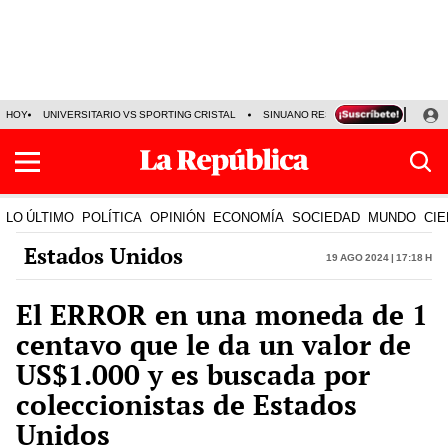
HOY
UNIVERSITARIO VS SPORTING CRISTAL
SINUANO RESULTADOS HOY
CA
LO ÚLTIMO
POLÍTICA
OPINIÓN
ECONOMÍA
SOCIEDAD
MUNDO
CIE
Estados Unidos
19 Ago 2024 | 17:18 h
El ERROR en una moneda de 1
centavo que le da un valor de
US$1.000 y es buscada por
coleccionistas de Estados
Unidos