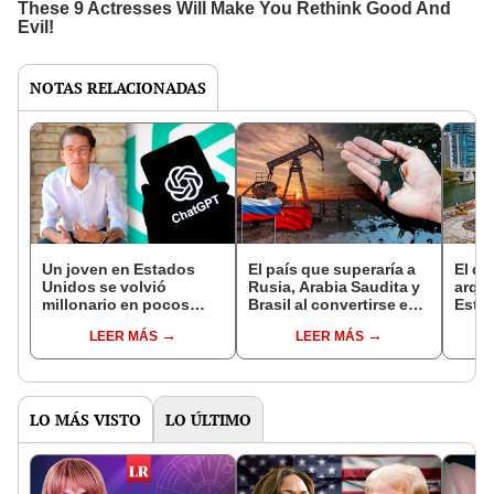
NOTAS RELACIONADAS
Un joven en Estados
El país que superaría a
El d
Unidos se volvió
Rusia, Arabia Saudita y
arqu
millonario en pocos
Brasil al convertirse en
Esta
días usando ChatGPT:
el mayor exportador de
super
LEER MÁS
LEER MÁS
solo invirtió 100 dólares
petróleo en 2050
las p
y Per
LO MÁS VISTO
LO ÚLTIMO