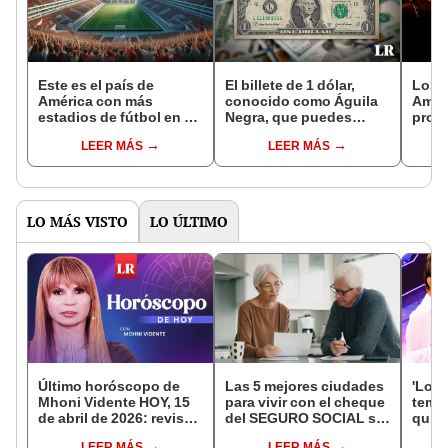
Este es el país de
El billete de 1 dólar,
Los ú
América con más
conocido como Águila
Amér
estadios de fútbol en el
Negra, que puedes
prod
mundo: cuenta con 300
vender por más de
parte
LEER MÁS
LEER MÁS
recintos deportivos
S/140,000
rank
LO MÁS VISTO
LO ÚLTIMO
Último horóscopo de
Las 5 mejores ciudades
'Love
Mhoni Vidente HOY, 15
para vivir con el cheque
tempo
de abril de 2026: revisa
del SEGURO SOCIAL si
quien
las predicciones de tu
eres jubilado en
quién
LEER MÁS
LEER MÁS