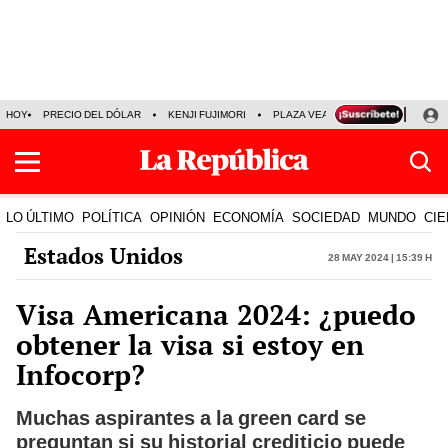
HOY
PRECIO DEL DÓLAR
KENJI FUJIMORI
PLAZA VEA
FERIADOS
KE
LO ÚLTIMO
POLÍTICA
OPINIÓN
ECONOMÍA
SOCIEDAD
MUNDO
CIE
Estados Unidos
28 May 2024 | 15:39 h
Visa Americana 2024: ¿puedo
obtener la visa si estoy en
Infocorp?
Muchas aspirantes a la green card se
preguntan si su historial crediticio puede