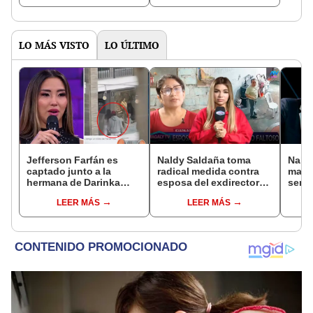
LO MÁS VISTO
LO ÚLTIMO
Jefferson Farfán es
Naldy Saldaña toma
Naldy
captado junto a la
radical medida contra
mant
hermana de Darinka
esposa del exdirector
senti
Ramírez mientras Xiomy
de La Bella Luz tras
de La
LEER MÁS
LEER MÁS
Kanashiro trabajaba: “Él
acusarla de tener
denun
tiene sus…”
relación con él: “Es
toca
bastante grave”
pare