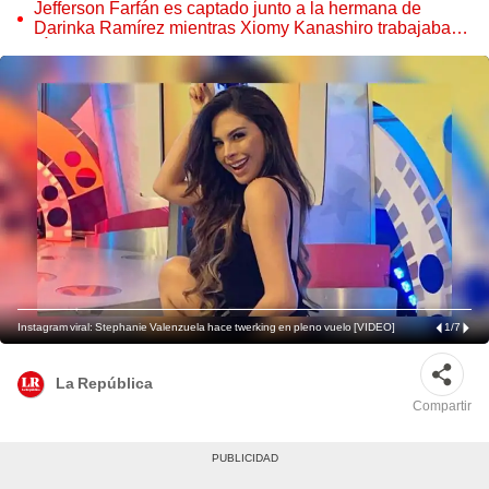
Jefferson Farfán es captado junto a la hermana de
Darinka Ramírez mientras Xiomy Kanashiro trabajaba:
“Él tiene sus…”
Instagram viral: Stephanie Valenzuela hace twerking en pleno vuelo [VIDEO]
1
/
7
La República
Compartir