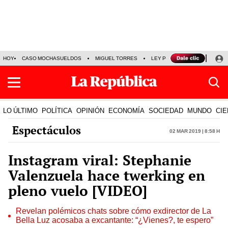
HOY
CASO MOCHASUELDOS
MIGUEL TORRES
LEY PULPÍN
PRECIO DEL
LO ÚLTIMO
POLÍTICA
OPINIÓN
ECONOMÍA
SOCIEDAD
MUNDO
CIE
Espectáculos
02 Mar 2019 | 8:58 h
Instagram viral: Stephanie
Valenzuela hace twerking en
pleno vuelo [VIDEO]
Revelan polémicos chats sobre cómo exdirector de La
Bella Luz acosaba a excantante: “¿Vienes?, te espero”