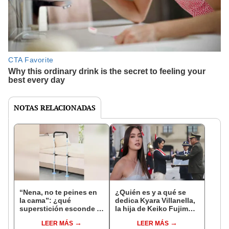
NOTAS RELACIONADAS
“Nena, no te peines en
¿Quién es y a qué se
la cama”: ¿qué
dedica Kyara Villanella,
superstición esconde la
la hija de Keiko Fujimori
famosa frase de los
que le dio la contra a
LEER MÁS
LEER MÁS
Enanitos Verdes?
nivel nacional?