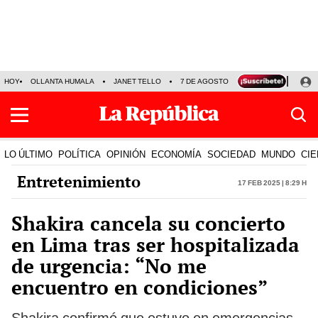
HOY
OLLANTA HUMALA
JANET TELLO
7 DE AGOSTO
TINKA RESULTADOS
LO ÚLTIMO
POLÍTICA
OPINIÓN
ECONOMÍA
SOCIEDAD
MUNDO
CIE
Entretenimiento
17 Feb 2025 | 8:29 h
Shakira cancela su concierto
en Lima tras ser hospitalizada
de urgencia: “No me
encuentro en condiciones”