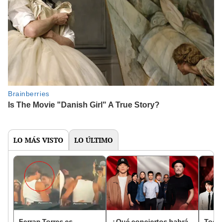
LO MÁS VISTO
LO ÚLTIMO
Ferran Torres es
¿Qué conciertos habrá
Todos