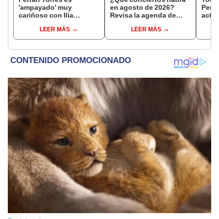
'ampayado' muy
en agosto de 2026?
Perú
cariñoso con Ilia
Revisa la agenda de
actua
Topuria, luchador de
shows en Perú
recin
LEER MÁS
LEER MÁS
artes marciales, y
desata gran revuelo en
redes sociales