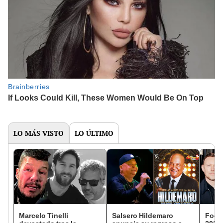
LO MÁS VISTO
LO ÚLTIMO
Marcelo Tinelli
Salsero Hildemaro
Foo F