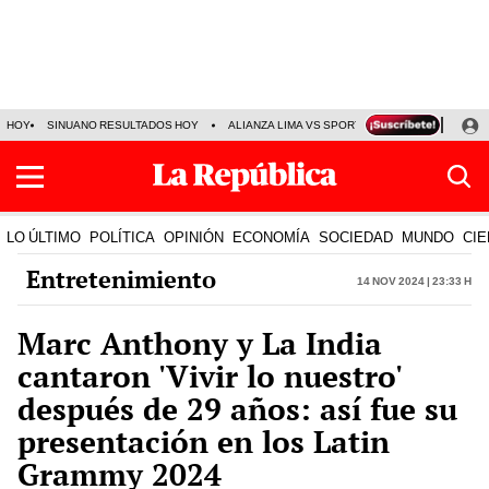
HOY
SINUANO RESULTADOS HOY
ALIANZA LIMA VS SPORT BOYS
JORGE MES
LO ÚLTIMO
POLÍTICA
OPINIÓN
ECONOMÍA
SOCIEDAD
MUNDO
CIE
Entretenimiento
14 Nov 2024 | 23:33 h
Marc Anthony y La India
cantaron 'Vivir lo nuestro'
después de 29 años: así fue su
presentación en los Latin
Grammy 2024