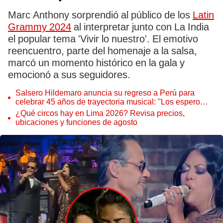
Marc Anthony sorprendió al público de los
Latin
Grammy 2024
al interpretar junto con La India
el popular tema 'Vivir lo nuestro'. El emotivo
reencuentro, parte del homenaje a la salsa,
marcó un momento histórico en la gala y
emocionó a sus seguidores.
Salsero Hildemaro anuncia su regreso a Perú para
celebrar 45 años de trayectoria musical: "Los espero
para cantar con todos ustedes”
¿Qué circos hay en Lima 2026? Revisa precios,
ubicaciones y funciones de agosto