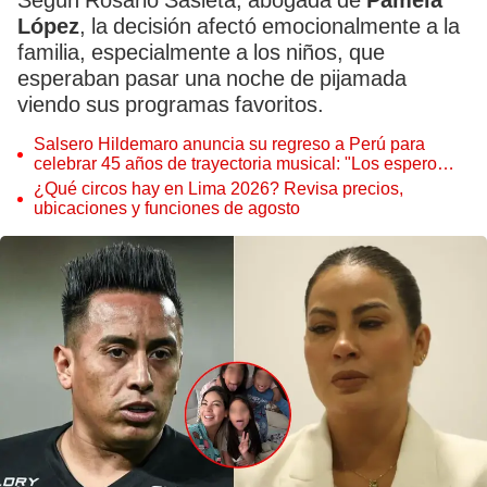
Según Rosario Sasieta, abogada de
Pamela
López
, la decisión afectó emocionalmente a la
familia, especialmente a los niños, que
esperaban pasar una noche de pijamada
viendo sus programas favoritos.
Salsero Hildemaro anuncia su regreso a Perú para
celebrar 45 años de trayectoria musical: "Los espero
para cantar con todos ustedes”
¿Qué circos hay en Lima 2026? Revisa precios,
ubicaciones y funciones de agosto