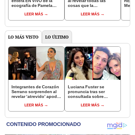
entera EN VIVO de la
al revelar todas las
RESP
ecografía de Pamela
cosas que la
Medin
Franco y así fue su
enamoraron de
'alca
LEER MÁS
LEER MÁS
IMPACTANTE reacción
Christian Cueva: "La
Cuev
gente no comprende"
"Hago
LO MÁS VISTO
LO ÚLTIMO
Integrantes de Corazón
Luciana Fuster se
Serrano sorprenden al
pronuncia tras ser
revelar ‘atrevido’ apodo
consultada sobre
de Susana Alvarado
cercanía de Patricio
LEER MÁS
LEER MÁS
Parodi y Flavia Laos en
discoteca