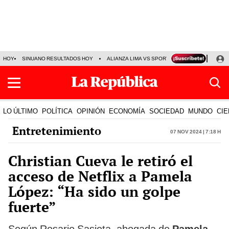
HOY
SINUANO RESULTADOS HOY
ALIANZA LIMA VS SPORT BOYS
JORGE MES
LO ÚLTIMO
POLÍTICA
OPINIÓN
ECONOMÍA
SOCIEDAD
MUNDO
CIE
Entretenimiento
07 Nov 2024 | 7:18 h
Christian Cueva le retiró el
acceso de Netflix a Pamela
López: “Ha sido un golpe
fuerte”