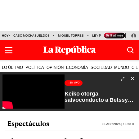
HOY
CASO MOCHASUELDOS
MIGUEL TORRES
LEY PULPÍN
PRECIO DEL
LO ÚLTIMO
POLÍTICA
OPINIÓN
ECONOMÍA
SOCIEDAD
MUNDO
CIE
EN VIVO
Keiko otorga
salvoconducto a Betssy
Chávez y renuevan
Petroperú | Sin Guion con
Rosa María Palacios
Espectáculos
03 Abr 2025 | 16:58 h