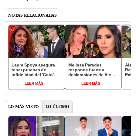
NOTAS RELACIONADAS
Laura Spoya asegura
Melissa Paredes
Ale V
tener pruebas de
responde fuerte a
Revel
infidelidad del 'Gato'
declaraciones de Ale
Eche
Cuba a Ale Venturo:
Venturo en polémica
sanci
LEER MÁS
LEER MÁS
"Cuando ella estaba
entrevista:
Mach
embarazada"
"Comentarios
según
desatinados"
tema 
pena
LO MÁS VISTO
LO ÚLTIMO