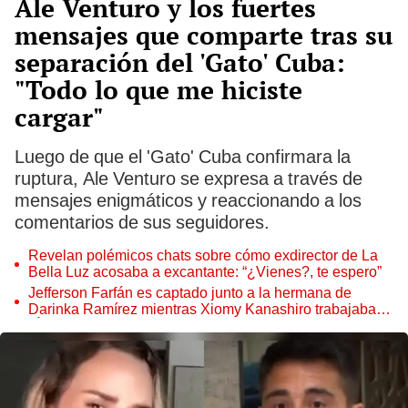
Ale Venturo y los fuertes
mensajes que comparte tras su
separación del 'Gato' Cuba:
"Todo lo que me hiciste
cargar"
Luego de que el 'Gato' Cuba confirmara la
ruptura, Ale Venturo se expresa a través de
mensajes enigmáticos y reaccionando a los
comentarios de sus seguidores.
Revelan polémicos chats sobre cómo exdirector de La
Bella Luz acosaba a excantante: “¿Vienes?, te espero”
Jefferson Farfán es captado junto a la hermana de
Darinka Ramírez mientras Xiomy Kanashiro trabajaba:
“Él tiene sus…”