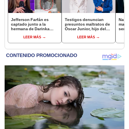
Jefferson Farfán es
Testigos denuncian
Naldy
captado junto a la
presuntos maltratos de
mant
hermana de Darinka
Óscar Junior, hijo del
senti
Ramírez mientras Xiomy
dueño de La Bella Luz:
de La
LEER MÁS
LEER MÁS
Kanashiro trabajaba: “Él
"Humilla a los demás"
denun
tiene sus…”
toca
pare