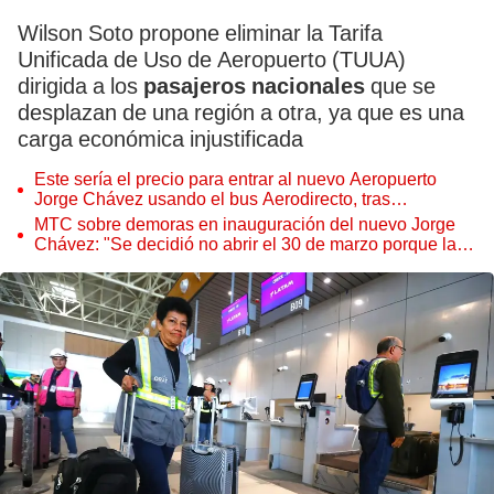
Wilson Soto propone eliminar la Tarifa
Unificada de Uso de Aeropuerto (TUUA)
dirigida a los
pasajeros nacionales
que se
desplazan de una región a otra, ya que es una
carga económica injustificada
Este sería el precio para entrar al nuevo Aeropuerto
Jorge Chávez usando el bus Aerodirecto, tras
inauguración del terminal aéreo en 2025
MTC sobre demoras en inauguración del nuevo Jorge
Chávez: "Se decidió no abrir el 30 de marzo porque la
seguridad era primero"