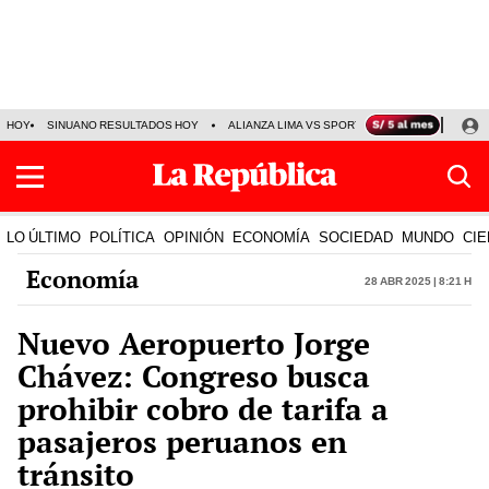
HOY
SINUANO RESULTADOS HOY
ALIANZA LIMA VS SPORT BOYS
JORGE MES
LO ÚLTIMO
POLÍTICA
OPINIÓN
ECONOMÍA
SOCIEDAD
MUNDO
CIE
Economía
28 Abr 2025 | 8:21 h
Nuevo Aeropuerto Jorge
Chávez: Congreso busca
prohibir cobro de tarifa a
pasajeros peruanos en
tránsito