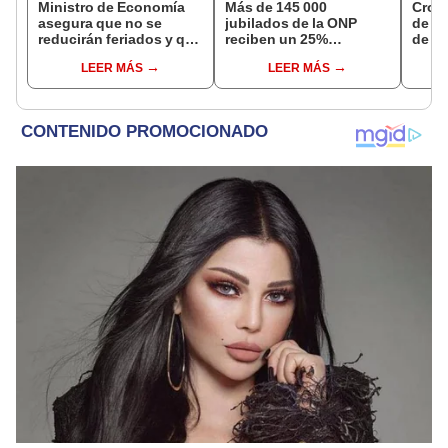
Ministro de Economía
Más de 145 000
Cron
asegura que no se
jubilados de la ONP
de s
reducirán feriados y que
reciben un 25%
de ag
sueldo mínimo se
adicional en su pensión
Banco
LEER MÁS
LEER MÁS
aumentará en dos
en agosto
conoc
etapas
depó