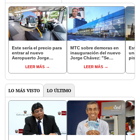
Este sería el precio para
MTC sobre demoras en
Esto 
entrar al nuevo
inauguración del nuevo
una c
Aeropuerto Jorge
Jorge Chávez: "Se
piso
Chávez usando el bus
decidió no abrir el 30 de
CARA
LEER MÁS
LEER MÁS
Aerodirecto, tras
marzo porque la
distr
inauguración del
seguridad era primero"
NOR
terminal aéreo en 2025
LO MÁS VISTO
LO ÚLTIMO