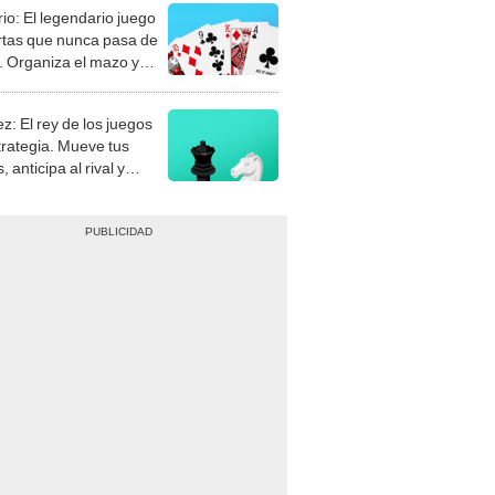
rio: El legendario juego
rtas que nunca pasa de
 Organiza el mazo y
stra tu habilidad.
z: El rey de los juegos
trategia. Mueve tus
, anticipa al rival y
gue el jaque mate.