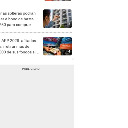
n: conoce las fechas de
ito
nas solteras podrán
er a bono de hasta
3
250 para comprar
nda tras nuevo
mento
o AFP 2026: afiliados
an retirar más de
4
600 de sus fondos si
reso aprueba nuevo
cto de ley de 4 UIT