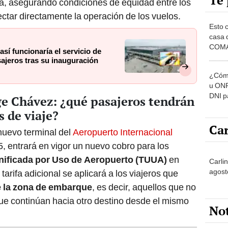
Te 
ria, asegurando condiciones de equidad entre los
fectar directamente la operación de los vuelos.
Esto 
casa 
COMA
í funcionaría el servicio de
otros 
asajeros tras su inauguración
NOR
¿Cómo
u ONP
DNI p
e Chávez: ¿qué pasajeros tendrán
pensi
 de viaje?
Car
 nuevo terminal del
Aeropuerto Internacional
5, entrará en vigor un nuevo cobro para los
Unificada por Uso de Aeropuerto (TUUA)
en
Carli
agost
arifa adicional se aplicará a los viajeros que
e la zona de embarque
, es decir, aquellos que no
que continúan hacia otro destino desde el mismo
No