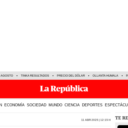
E AGOSTO
TINKA RESULTADOS
PRECIO DEL DÓLAR
OLLANTA HUMALA
P
N
ECONOMÍA
SOCIEDAD
MUNDO
CIENCIA
DEPORTES
ESPECTÁCU
TE R
11 Abr 2025 | 12:15 h