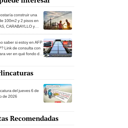
puede interesar
costaría construir una
de 100m2 y 2 pisos en
S, CARABAYLLO y
distritos de LIMA
TE
 saber si estoy en AFP
? Link de consulta con
ara ver en qué fondo de
ones estás
lincaturas
ncatura del jueves 6 de
o de 2026
tas Recomendadas