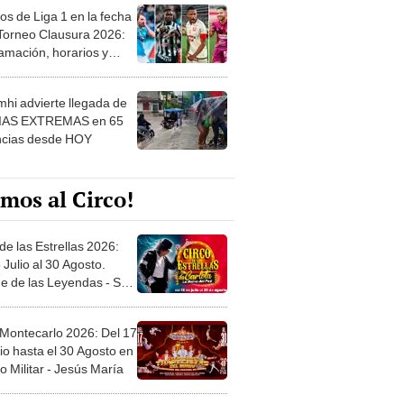
os de Liga 1 en la fecha
 Torneo Clausura 2026:
amación, horarios y
 ver
hi advierte llegada de
IAS EXTREMAS en 65
ncias desde HOY
mos al Circo!
de las Estrellas 2026:
 Julio al 30 Agosto.
e de las Leyendas - San
l
 Montecarlo 2026: Del 17
io hasta el 30 Agosto en
o Militar - Jesús María