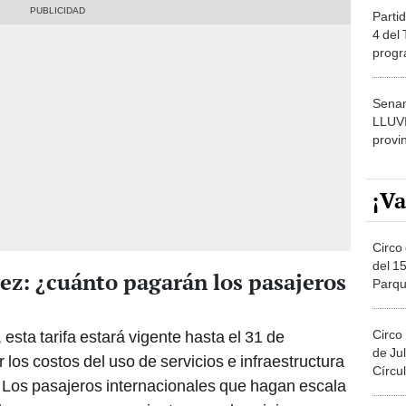
Partid
4 del
progr
dónde
Senam
LLUV
provi
¡Va
Circo 
del 15
ez: ¿cuánto pagarán los pasajeros
Parqu
Migue
Circo
, esta tarifa estará vigente hasta el 31 de
de Jul
 los costos del uso de servicios e infraestructura
Círcul
o. Los pasajeros internacionales que hagan escala