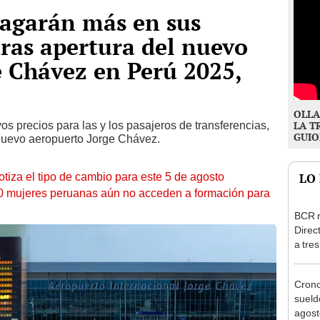
pagarán más en sus
tras apertura del nuevo
 Chávez en Perú 2025,
OLLA
os precios para las y los pasajeros de transferencias,
LA T
GUIO
 nuevo aeropuerto Jorge Chávez.
otiza el tipo de cambio para este 5 de agosto
LO
10 mujeres peruanas aún no acceden a formación para
BCR r
Direc
a tre
Ejecu
Cron
sueld
agost