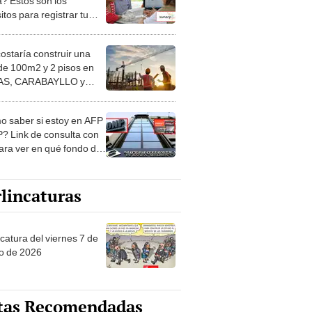
a? Estos son los
itos para registrar tu
vencia en Sunarp y qué
icios obtienes
costaría construir una
de 100m2 y 2 pisos en
S, CARABAYLLO y
distritos de LIMA
TE
 saber si estoy en AFP
? Link de consulta con
ara ver en qué fondo de
ones estás
lincaturas
catura del viernes 7 de
o de 2026
tas Recomendadas