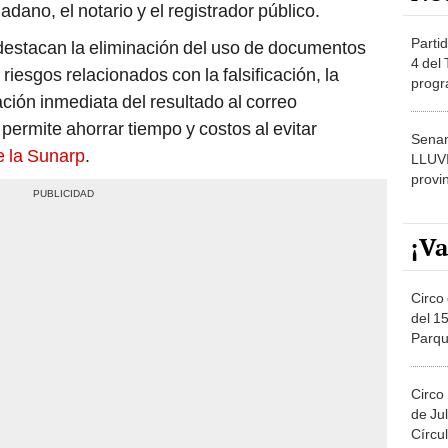
adano, el notario y el registrador público.
Partid
 destacan la eliminación del uso de documentos
4 del
e riesgos relacionados con la
falsificación, la
progr
cación inmediata del resultado al correo
dónde
permite ahorrar tiempo y costos al evitar
Senam
e la Sunarp
.
LLUV
provi
¡Va
Circo 
del 15
Parqu
Migue
Circo
de Jul
Círcul