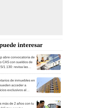
puede interesar
p abre convocatoria de
jo CAS con sueldos de
S/1.130: revisa las
tes
etarios de inmuebles en
pueden acceder a
cios exclusivos al
rar su vivienda en la
p: descubre cómo
s más de 2 años con tu
ar este trámite