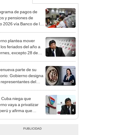
ograma de pagos de
os y pensiones de
1
o 2026 vía Banco de la
n: conoce las fechas de
ito
rno plantea mover
 los feriados del año a
2
iernes, excepto 28 de
, Navidad y Año Nuevo
enueva parte de su
torio: Gobierno designa
3
s representantes del
tivo
 Cuba niega que
rno vaya a privatizar
4
perú y afirma que
rán recuperar su
bilidad