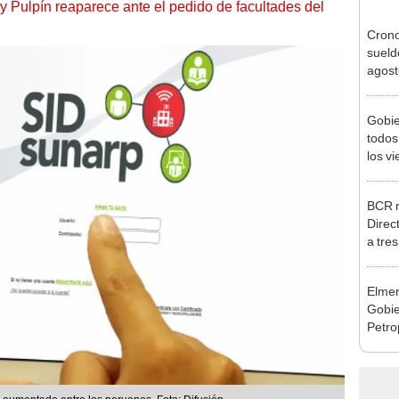
y Pulpín reaparece ante el pedido de facultades del
Cron
sueld
agost
Nació
depós
Gobie
todos
los v
julio
BCR r
Direc
a tre
Ejecu
Elmer
Gobie
Petro
busca
renta