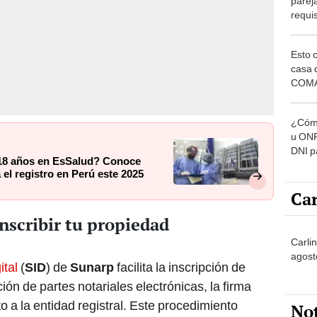
parej
requis
convi
benef
Esto 
casa 
COMA
otros 
NOR
¿Cómo
u ONP
DNI p
 18 años en EsSalud? Conoce
pensi
 el registro en Perú este 2025
Car
inscribir tu propiedad
Carlin
agost
ital
(
SID
) de
Sunarp
facilita la inscripción de
ón de partes notariales electrónicas, la firma
cto a la entidad registral. Este procedimiento
No