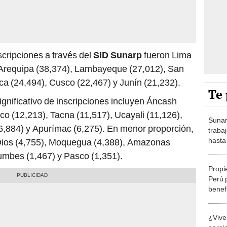
scripciones a través del
SID Sunarp
fueron Lima
, Arequipa (38,374), Lambayeque (27,012), San
Ica (24,494), Cusco (22,467) y Junín (21,232).
Te 
gnificativo de inscripciones incluyen Áncash
co (12,213), Tacna (11,517), Ucayali (11,126),
Sunar
,884) y Apurímac (6,275). En menor proporción,
traba
hasta 
 Dios (4,755), Moquegua (4,388), Amazonas
vacan
umbes (1,467) y Pasco (1,351).
Propi
Perú 
benefi
regist
Sunar
¿Vive
realiz