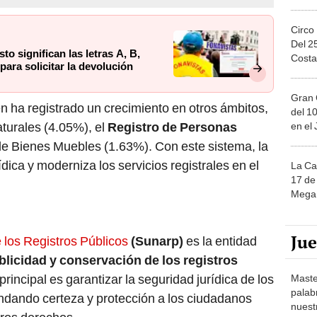
Circo
Del 2
to significan las letras A, B,
Costa
para solicitar la devolución
Gran 
 ha registrado un crecimiento en otros ámbitos,
del 10
turales (4.05%), el
Registro de Personas
en el
de Bienes Muebles (1.63%). Con este sistema, la
ídica y moderniza los servicios registrales en el
La Ca
17 de 
Mega 
Ju
los Registros Públicos
(Sunarp)
es la entidad
blicidad y conservación de los registros
principal es garantizar la seguridad jurídica de los
Maste
palab
indando certeza y protección a los ciudadanos
nuest