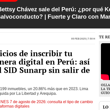
Bettsy Chávez sale del Perú: ¿por qué Ke
salvoconducto? | Fuerte y Claro con M
TE R
05 Feb 2025 | 7:50 h
cios de inscribir tu
era digital en Perú: así
l SID Sunarp sin salir de
OLLA
1,199 inmuebles, un 20.86% más que en 2023. Lima
LA T
GUIO
guida por La Libertad y Arequipa.
RNES 7 de agosto de 2026: consulta el tipo de cambio
aformas digitales
LO