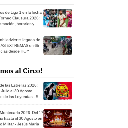
os de Liga 1 en la fecha
 Torneo Clausura 2026:
amación, horarios y
 ver
hi advierte llegada de
IAS EXTREMAS en 65
ncias desde HOY
mos al Circo!
de las Estrellas 2026:
 Julio al 30 Agosto.
e de las Leyendas - San
l
 Montecarlo 2026: Del 17
io hasta el 30 Agosto en
o Militar - Jesús María