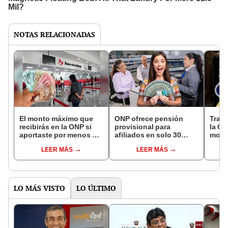
NOTAS RELACIONADAS
El monto máximo que
ONP ofrece pensión
Traba
recibirás en la ONP si
provisional para
la O
aportaste por menos de
afiliados en solo 30
mont
15 años en el Perú
días, ¿quiénes son los
por e
LEER MÁS
LEER MÁS
beneficiarios y cómo
míni
acceder?
LO MÁS VISTO
LO ÚLTIMO