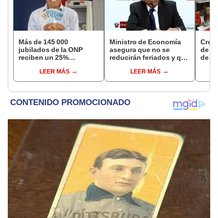
Más de 145 000
Ministro de Economía
Cron
jubilados de la ONP
asegura que no se
de s
reciben un 25%
reducirán feriados y que
de ag
adicional en su pensión
sueldo mínimo se
Banco
LEER MÁS
LEER MÁS
en agosto
aumentará en dos
conoc
etapas
depó