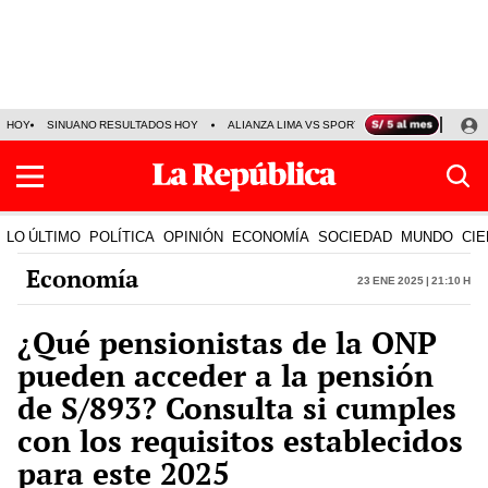
HOY
SINUANO RESULTADOS HOY
ALIANZA LIMA VS SPORT BOYS
JORGE MES
LO ÚLTIMO
POLÍTICA
OPINIÓN
ECONOMÍA
SOCIEDAD
MUNDO
CIE
Economía
23 Ene 2025 | 21:10 h
¿Qué pensionistas de la ONP
pueden acceder a la pensión
de S/893? Consulta si cumples
con los requisitos establecidos
para este 2025