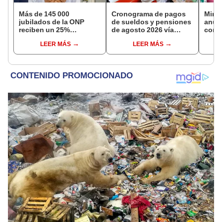
Más de 145 000
Cronograma de pagos
Mini
jubilados de la ONP
de sueldos y pensiones
anun
reciben un 25%
de agosto 2026 vía
comis
adicional en su pensión
Banco de la Nación:
evasi
LEER MÁS
LEER MÁS
en agosto
conoce las fechas de
depósito