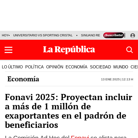
HOY
UNIVERSITARIO VS SPORTING CRISTAL
SINUANO RESULTADOS HOY
CA
LO ÚLTIMO
POLÍTICA
OPINIÓN
ECONOMÍA
SOCIEDAD
MUNDO
CIE
Economía
13 Ene 2025 | 12:13 h
Fonavi 2025: Proyectan incluir
a más de 1 millón de
exaportantes en el padrón de
beneficiarios