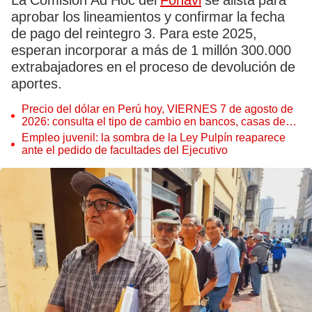
La Comisión Ad Hoc del
Fonavi
se alista para
aprobar los lineamientos y confirmar la fecha
de pago del reintegro 3. Para este 2025,
esperan incorporar a más de 1 millón 300.000
extrabajadores en el proceso de devolución de
aportes.
Precio del dólar en Perú hoy, VIERNES 7 de agosto de
2026: consulta el tipo de cambio en bancos, casas de
cambio y plataformas digitales
Empleo juvenil: la sombra de la Ley Pulpín reaparece
ante el pedido de facultades del Ejecutivo