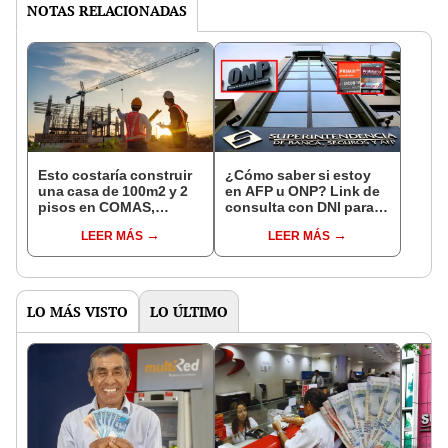
NOTAS RELACIONADAS
Esto costaría construir
¿Cómo saber si estoy
una casa de 100m2 y 2
en AFP u ONP? Link de
pisos en COMAS,
consulta con DNI para
CARABAYLLO y otros
ver en qué fondo de
LEER MÁS
LEER MÁS
distritos de LIMA
pensiones estás
NORTE
LO MÁS VISTO
LO ÚLTIMO