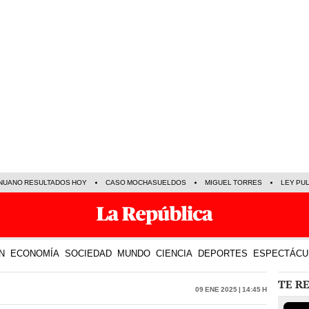
NUANO RESULTADOS HOY
CASO MOCHASUELDOS
MIGUEL TORRES
LEY PU
N
ECONOMÍA
SOCIEDAD
MUNDO
CIENCIA
DEPORTES
ESPECTÁCU
TE R
09 Ene 2025 | 14:45 h