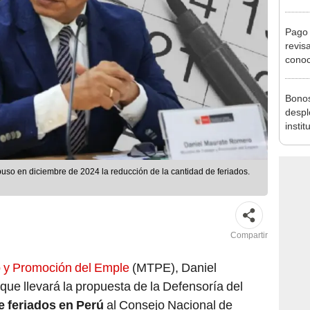
agost
Pago 
revis
conoc
depós
Bonos
despl
instit
puso en diciembre de 2024 la reducción de la cantidad de feriados.
Compartir
o y Promoción del Emple
(MTPE), Daniel
que llevará la propuesta de la Defensoría del
e feriados en Perú
al Consejo Nacional de