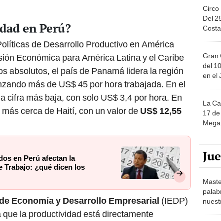
Circo
Del 2
idad en Perú?
Costa
olíticas de Desarrollo Productivo en América
Gran 
isión Económica para América Latina y el Caribe
del 10
os absolutos, el país de Panamá lidera la región
en el
anzando más de US$ 45 por hora trabajada. En el
a cifra más baja, con solo US$ 3,4 por hora. En
La Ca
 más cerca de Haití, con un valor de
US$ 12,55
17 de 
Mega 
Ju
dos en Perú afectan la
e Trabajo: ¿qué dicen los
Maste
palab
o de Economía y Desarrollo Empresarial
(IEDP)
nuest
 que la productividad está directamente