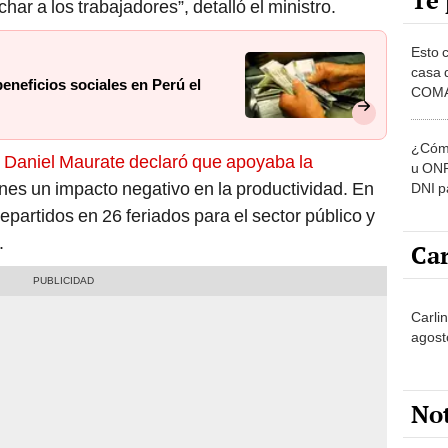
Te 
ar a los trabajadores”, detalló el ministro.
Esto 
casa 
eneficios sociales en Perú el
COMA
otros 
NOR
¿Cómo
s
Daniel Maurate declaró que apoyaba la
u ONP
enes un impacto negativo en la productividad. En
DNI p
pensi
epartidos en 26 feriados para el sector público y
.
Car
Carlin
agost
No