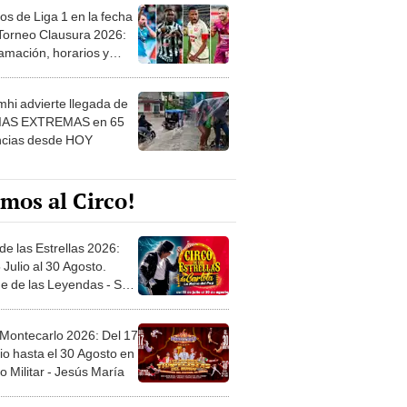
os de Liga 1 en la fecha
 Torneo Clausura 2026:
amación, horarios y
 ver
hi advierte llegada de
IAS EXTREMAS en 65
ncias desde HOY
mos al Circo!
de las Estrellas 2026:
 Julio al 30 Agosto.
e de las Leyendas - San
l
 Montecarlo 2026: Del 17
io hasta el 30 Agosto en
o Militar - Jesús María