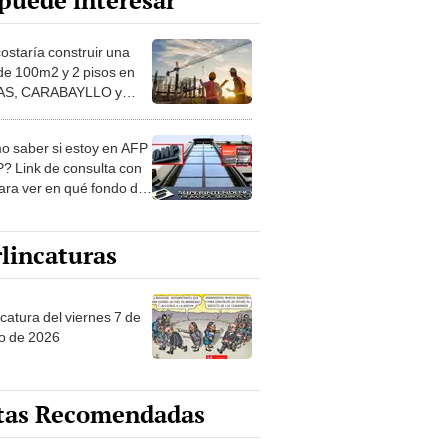
puede interesar
costaría construir una
de 100m2 y 2 pisos en
S, CARABAYLLO y
distritos de LIMA
TE
 saber si estoy en AFP
? Link de consulta con
ara ver en qué fondo de
ones estás
lincaturas
catura del viernes 7 de
o de 2026
tas Recomendadas