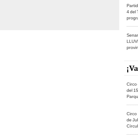
Partid
4 del
progr
dónde
Senam
LLUV
provi
¡Va
Circo 
del 15
Parqu
Migue
Circo
de Jul
Círcul