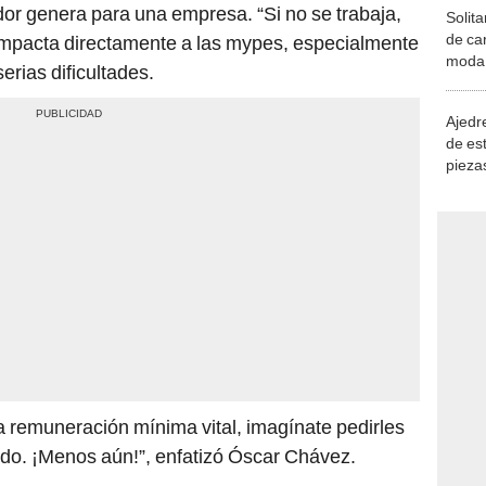
dor genera para una empresa. “Si no se trabaja,
Solita
de ca
 impacta directamente a las mypes, especialmente
moda.
erias dificultades.
demue
Ajedre
de es
piezas
consi
a remuneración mínima vital, imagínate pedirles
ado. ¡Menos aún!”, enfatizó Óscar Chávez.