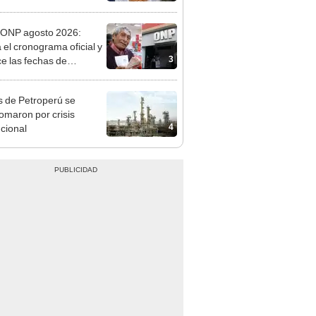
o
ONP agosto 2026:
a el cronograma oficial y
3
e las fechas de
ito por apellido
 de Petroperú se
omaron por crisis
4
ucional