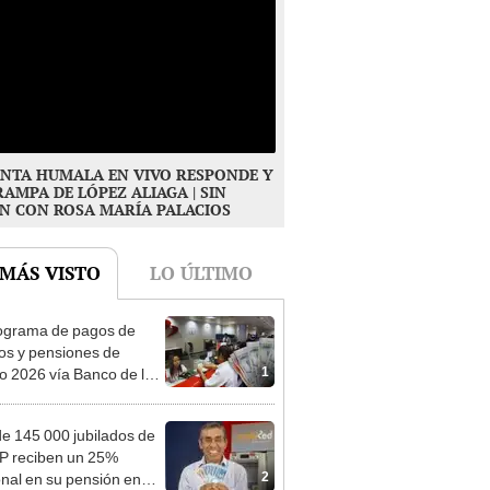
NTA HUMALA EN VIVO RESPONDE Y
RAMPA DE LÓPEZ ALIAGA | SIN
N CON ROSA MARÍA PALACIOS
 MÁS VISTO
LO ÚLTIMO
ograma de pagos de
os y pensiones de
1
o 2026 vía Banco de la
n: conoce las fechas de
ito
e 145 000 jubilados de
P reciben un 25%
2
onal en su pensión en