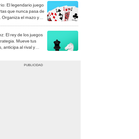
rio: El legendario juego
rtas que nunca pasa de
 Organiza el mazo y
stra tu habilidad.
z: El rey de los juegos
trategia. Mueve tus
, anticipa al rival y
gue el jaque mate.