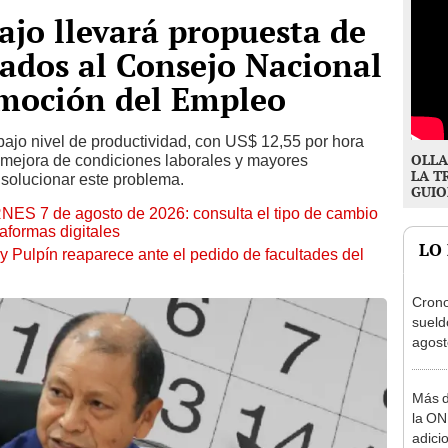
ajo llevará propuesta de
iados al Consejo Nacional
omoción del Empleo
bajo nivel de productividad, con US$ 12,55 por hora
OLLA
a mejora de condiciones laborales y mayores
LA T
solucionar este problema.
GUIO
RNES 7 de agosto de 2026: consulta el tipo de cambio
aformas digitales
LO
y Pulpín reaparece ante el pedido de facultades del
Cron
sueld
agost
Nació
depós
Más d
la ON
adici