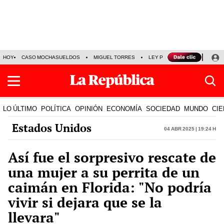
HOY
CASO MOCHASUELDOS
MIGUEL TORRES
LEY PULPÍN
PRECIO DEL
LO ÚLTIMO
POLÍTICA
OPINIÓN
ECONOMÍA
SOCIEDAD
MUNDO
CIE
Estados Unidos
04 Abr 2025 | 19:24 h
Así fue el sorpresivo rescate de
una mujer a su perrita de un
caimán en Florida: "No podría
vivir si dejara que se la
llevara"