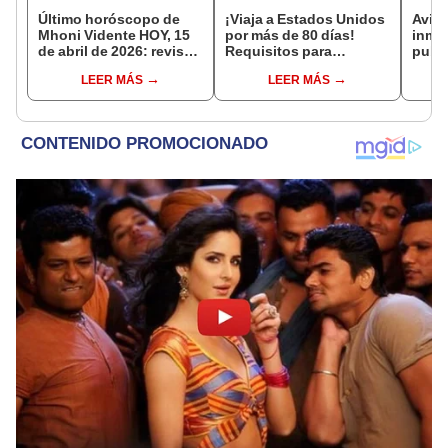
Último horóscopo de
¡Viaja a Estados Unidos
Aviso
Mhoni Vidente HOY, 15
por más de 80 días!
inmig
de abril de 2026: revisa
Requisitos para
publi
las predicciones de tu
postular al Programa de
esta
LEER MÁS
LEER MÁS
signo y entérate si te
Exención de Visa
reali
espera un día
masi
afortunado