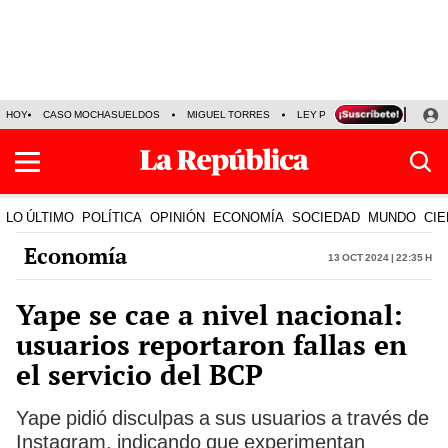
HOY
CASO MOCHASUELDOS
MIGUEL TORRES
LEY PULPÍN
PRECIO DEL
LO ÚLTIMO
POLÍTICA
OPINIÓN
ECONOMÍA
SOCIEDAD
MUNDO
CIE
Economía
13 Oct 2024 | 22:35 h
Yape se cae a nivel nacional:
usuarios reportaron fallas en
el servicio del BCP
Yape pidió disculpas a sus usuarios a través de
Instagram, indicando que experimentan