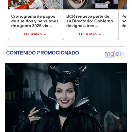
Cronograma de pagos
BCR renueva parte de
Perso
de sueldos y pensiones
su Directorio: Gobierno
podr
de agosto 2026 vía
designa a tres
de ha
Banco de la Nación:
representantes del
compr
LEER MÁS
LEER MÁS
conoce las fechas de
Ejecutivo
nuev
depósito