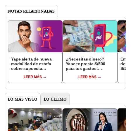
NOTAS RELACIONADAS
Yape alerta de nueva
¿Necesitas dinero?
Empr
modalidad de estafa
Yape te presta S/500
descu
sobre supuesta
para tus gastos:
S/500
'transferencia retenida':
solicítalo hoy y revisa
épica
LEER MÁS
LEER MÁS
¿cómo identificarlo?
cuánto de interés
pagarías
LO MÁS VISTO
LO ÚLTIMO