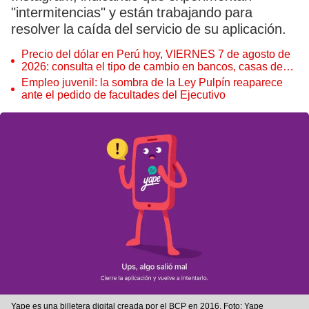
"intermitencias" y están trabajando para
resolver la caída del servicio de su aplicación.
Precio del dólar en Perú hoy, VIERNES 7 de agosto de
2026: consulta el tipo de cambio en bancos, casas de
cambio y plataformas digitales
Empleo juvenil: la sombra de la Ley Pulpín reaparece
ante el pedido de facultades del Ejecutivo
Yape es una billetera digital creada por el BCP en 2016. Foto: Yape