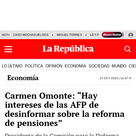
HOY
CASO MOCHASUELDOS
MIGUEL TORRES
LEY PULPÍN
PRECIO DEL
LO ÚLTIMO
POLÍTICA
OPINIÓN
ECONOMÍA
SOCIEDAD
MUNDO
CIE
Economía
27 Oct 2020 | 16:47 h
Carmen Omonte: “Hay
intereses de las AFP de
desinformar sobre la reforma
de pensiones”