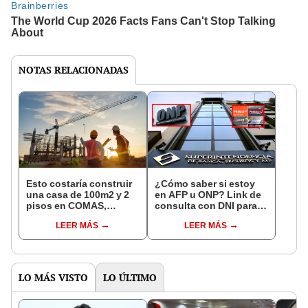
NOTAS RELACIONADAS
Esto costaría construir
¿Cómo saber si estoy
una casa de 100m2 y 2
en AFP u ONP? Link de
pisos en COMAS,
consulta con DNI para
CARABAYLLO y otros
ver en qué fondo de
LEER MÁS
LEER MÁS
distritos de LIMA
pensiones estás
NORTE
LO MÁS VISTO
LO ÚLTIMO