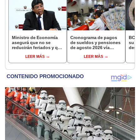
Ministro de Economía
Cronograma de pagos
BCR 
asegurá que no se
de sueldos y pensiones
su Di
reducirán feriados y que
de agosto 2026 vía
desig
sueldo mínimo se
Banco de la Nación:
repre
LEER MÁS
LEER MÁS
aumentará en dos
conoce las fechas de
Ejecu
etapas
depósito