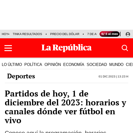
HOY
TINKA RESULTADOS
PRECIO DEL DÓLAR
7 DE AGOSTO
OLLANTA H
LO ÚLTIMO
POLÍTICA
OPINIÓN
ECONOMÍA
SOCIEDAD
MUNDO
CIE
Deportes
01 Dic 2023 | 13:23 h
Partidos de hoy, 1 de
diciembre del 2023: horarios y
canales dónde ver fútbol en
vivo