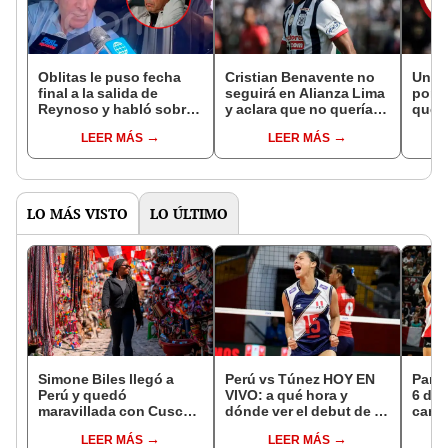
Oblitas le puso fecha
Cristian Benavente no
Unive
final a la salida de
seguirá en Alianza Lima
por e
Reynoso y habló sobre
y aclara que no quería
que a
el posible retorno de
un aumento para
del S
LEER MÁS
LEER MÁS
Gareca
renovar
LO MÁS VISTO
LO ÚLTIMO
Simone Biles llegó a
Perú vs Túnez HOY EN
Parti
Perú y quedó
VIVO: a qué hora y
6 de 
maravillada con Cusco:
dónde ver el debut de la
canal
"Estoy encantada con
selección en el Mundial
EN V
LEER MÁS
LEER MÁS
lo hermoso que es este
Sub 17 de Vóley 2026