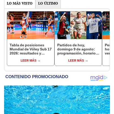
LO MÁS VISTO
LO ÚLTIMO
Tabla de posiciones
Partidos de hoy,
Perú 
Mundial de Vóley Sub 17
domingo 9 de agosto:
hora 
2026: resultados y
programación, horarios
ver e
partidos de Perú en fase
y canales para ver fútbol
fecha
LEER MÁS
LEER MÁS
de grupos
EN VIVO
17 de