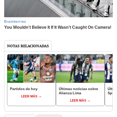
NOTAS RELACIONADAS
Partidos de hoy
Últimas noticias sobre
Últim
Alianza Lima
Sport
LEER MÁS
LEER MÁS