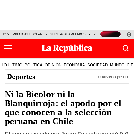
HOY
PRECIO DEL DÓLAR
SERIE ACARAMELADOS
PLAZA VEA
ALEJAND
LO ÚLTIMO
POLÍTICA
OPINIÓN
ECONOMÍA
SOCIEDAD
MUNDO
CIE
Deportes
16 Nov 2024 | 17:00 h
Ni la Bicolor ni la
Blanquirroja: el apodo por el
que conocen a la selección
peruana en Chile