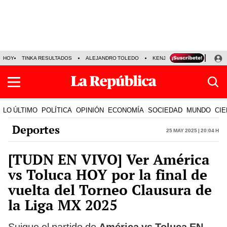
HOY
TINKA RESULTADOS
ALEJANDRO TOLEDO
KENJI FUJIMORI
PRECIO
LO ÚLTIMO
POLÍTICA
OPINIÓN
ECONOMÍA
SOCIEDAD
MUNDO
CIE
Deportes
25 May 2025 | 20:04 h
[TUDN EN VIVO] Ver América
vs Toluca HOY por la final de
vuelta del Torneo Clausura de
la Liga MX 2025