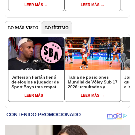
posibles onces y
¿cómo saldrían las
parti
LEER MÁS
LEER MÁS
pronóstico por el título
Águilas y los Diablos?
Final
del Clausura
LO MÁS VISTO
LO ÚLTIMO
Jefferson Farfán llenó
Tabla de posiciones
Jorge
de elogios a jugador de
Mundial de Vóley Sub 17
que l
Sport Boys tras empate
2026: resultados y
a la 
ante Alianza Lima:
partidos de Perú en fase
mome
LEER MÁS
LEER MÁS
"Ojalá puedas volver
de grupos
carre
pronto a tu casa"