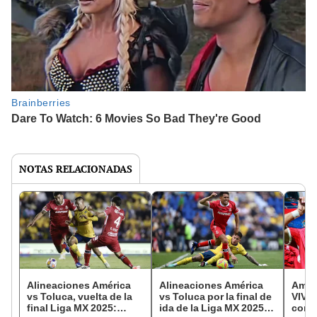
NOTAS RELACIONADAS
Alineaciones América
Alineaciones América
Améri
vs Toluca, vuelta de la
vs Toluca por la final de
VIVO:
final Liga MX 2025:
ida de la Liga MX 2025:
comie