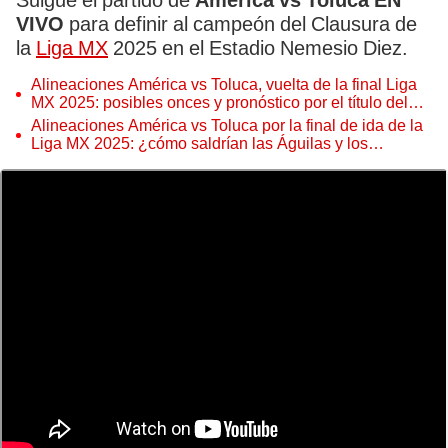
Suigue el partido de
América vs Toluca EN
VIVO
para definir al campeón del Clausura de
la
Liga MX
2025 en el Estadio Nemesio Diez.
Alineaciones América vs Toluca, vuelta de la final Liga
MX 2025: posibles onces y pronóstico por el título del
Clausura
Alineaciones América vs Toluca por la final de ida de la
Liga MX 2025: ¿cómo saldrían las Águilas y los
Diablos?
Tras el empate 0-0, cualquier victoria definirá al campeón del Clausura 2025